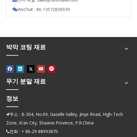

s
ales@funcmater.com
WeChat : 86-13572830939

박막 코팅 재료
무기 분말 재료
정보
주소 : B-304, No.69, Gazelle Valley, Jinye Road, High-Tech

Zone, Xi'an City, Shaanxi Province, P.R.China
전화 : + 86-29-88993870.
