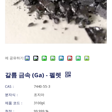
에 공유하기:
갈륨 금속 (Ga) - 펠렛
CAS：
7440-55-3
분자식：
조지아
제품 코드：
3100pl.
청정：
99.999 %