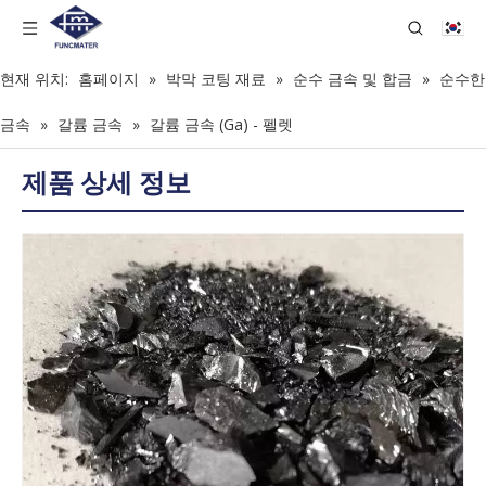
현재 위치:
홈페이지
»
박막 코팅 재료
»
순수 금속 및 합금
»
순수한
금속
»
갈륨 금속
»
갈륨 금속 (Ga) - 펠렛
제품 상세 정보