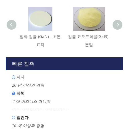
질화 갈륨 (GaN) - 초본
갈륨 요오드화물(GaI3)-
갈륨 산
표적
분말
빠른 접촉
페니

20 년 이상의 경험
직책

수석 비즈니스 매니저
----------------------------------------
벨린다

16 세 이상의 경험