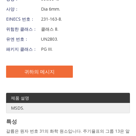
사양：
Dia 6mm.
EINECS 번호：
231-163-8.
위험한 클래스：
클래스 8.
유엔 번호：
UN2803.
패키지 클래스：
PG III.
귀하의 메시지
제품 설명
MSDS.
특성
갈륨은 원자 번호 31의 화학 원소입니다. 주기율표의 그룹 13은 알