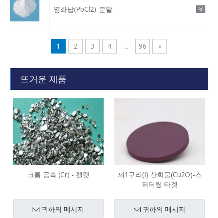
염화납(PbCl2)-분말
1
2
3
4
...
96
»
뜨거운 제품
크롬 금속 (Cr) - 펠렛
제1구리(I) 산화물(Cu2O)-스
퍼터링 타겟
귀하의 메시지
귀하의 메시지