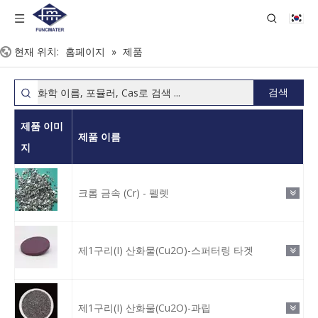
현재 위치:
홈페이지
»
제품
검색
제품 이미
제품 이름
지
크롬 금속 (Cr) - 펠렛
제1구리(I) 산화물(Cu2O)-스퍼터링 타겟
제1구리(I) 산화물(Cu2O)-과립