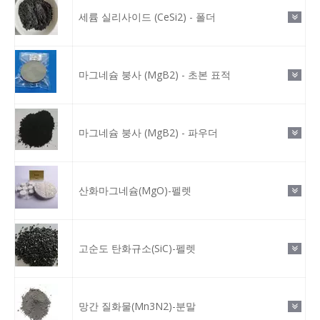
세륨 실리사이드 (CeSi2) - 폴더
마그네슘 붕사 (MgB2) - 초본 표적
마그네슘 붕사 (MgB2) - 파우더
산화마그네슘(MgO)-펠렛
고순도 탄화규소(SiC)-펠렛
망간 질화물(Mn3N2)-분말