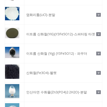
염화리튬(LiCl)-분말
이트륨 산화철(YIG)(Y3Fe5O12)-스퍼터링 타겟
이트륨 산화철 (Yig) (Y3Fe5O12) - 파우더
산화철(Fe3O4)-펠렛
인산아연 수화물(Zn3(PO4)2·2H2O)-분말