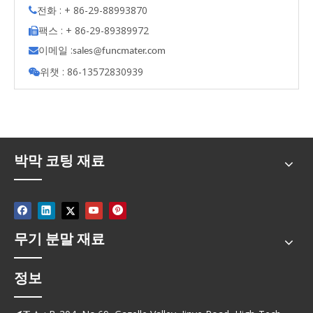
전화 : + 86-29-88993870

팩스 : + 86-29-89389972

이메일 :

s
ales@funcmater.com
위챗 : 86-13572830939

박막 코팅 재료
무기 분말 재료
정보