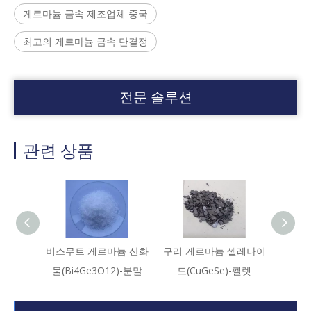
게르마늄 금속 제조업체 중국
최고의 게르마늄 금속 단결정
전문 솔루션
관련 상품
비스무트 게르마늄 산화
구리 게르마늄 셀레나이
실리콘
물(Bi4Ge3O12)-분말
드(CuGeSe)-펠렛
(Si