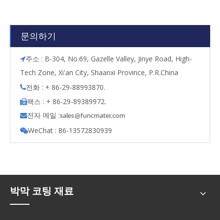
문의하기
주소 : B-304, No.69, Gazelle Valley, Jinye Road, High-

Tech Zone, Xi'an City, Shaanxi Province, P.R.China
전화 : + 86-29-88993870.

팩스 : + 86-29-89389972.

전자 메일 :

s
ales@funcmater.com
WeChat : 86-13572830939

박막 코팅 재료