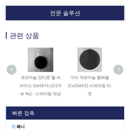
전문 솔루션
관련 상품
게르마늄 안티몬 텔 러
구리 게르마늄 황화물
게르마
라이드 (GeSbTe (2/2/5
(Cu2GeS3)-스퍼터링 타
at %)) - 스퍼터링 대상
겟
빠른 접촉
페니
