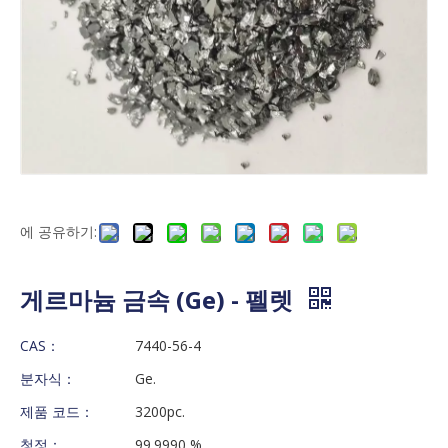
에 공유하기:
게르마늄 금속 (Ge) - 펠렛
CAS：
7440-56-4
분자식：
Ge.
제품 코드：
3200pc.
청정：
99.9990 %