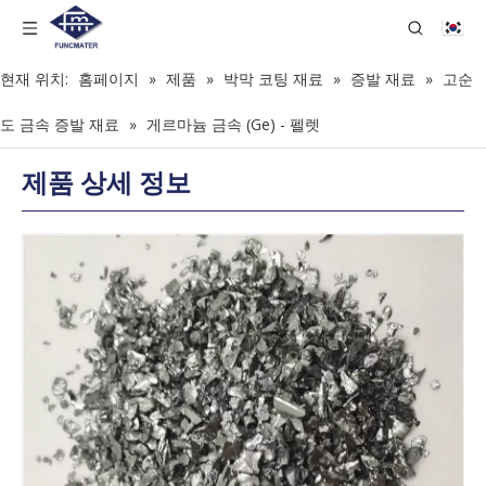
현재 위치:
홈페이지
»
제품
»
박막 코팅 재료
»
증발 재료
»
고순
도 금속 증발 재료
»
게르마늄 금속 (Ge) - 펠렛
제품 상세 정보