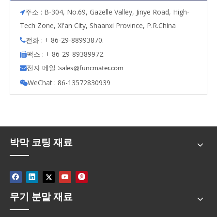
주소 : B-304, No.69, Gazelle Valley, Jinye Road, High-

Tech Zone, Xi'an City, Shaanxi Province, P.R.China
전화 : + 86-29-88993870.

팩스 : + 86-29-89389972.

전자 메일 :

s
ales@funcmater.com
WeChat : 86-13572830939

박막 코팅 재료
무기 분말 재료