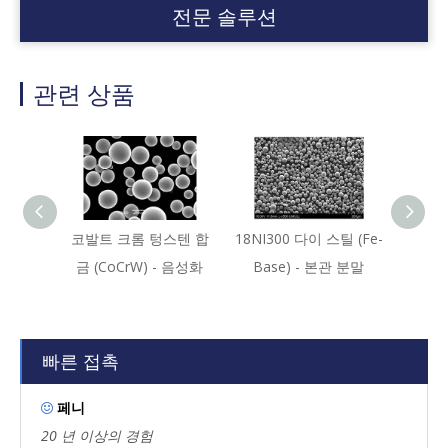
전문 솔루션
관련 상품
코발트 크롬 텅스텐 합
18NI300 다이 스틸 (Fe-
NB521
금 (CoCrW) - 음성화
Base) - 본관 분말
빠른 접촉
페니

20 년 이상의 경험