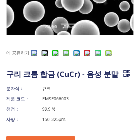
에 공유하기:
구리 크롬 합금 (CuCr) - 음성 분말
분자식：
큐크
제품 코드：
FMSE066003.
청정：
99.9 %
사양：
150-325μm.