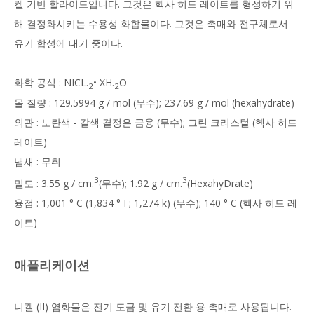
켈 기반 할라이드입니다. 그것은 헥사 히드 레이트를 형성하기 위
해 결정화시키는 수용성 화합물이다. 그것은 촉매와 전구체로서
유기 합성에 대기 중이다.
화학 공식 : NICL.
• XH.
O
2
2
몰 질량 : 129.5994 g / mol (무수); 237.69 g / mol (hexahydrate)
외관 : 노란색 - 갈색 결정은 금융 (무수); 그린 크리스털 (헥사 히드
레이트)
냄새 : 무취
3
3
밀도 : 3.55 g / cm.
(무수); 1.92 g / cm.
(HexahyDrate)
융점 : 1,001 ° C (1,834 ° F; 1,274 k) (무수); 140 ° C (헥사 히드 레
이트)
애플리케이션
니켈 (II) 염화물은 전기 도금 및 유기 전환 용 촉매로 사용됩니다.