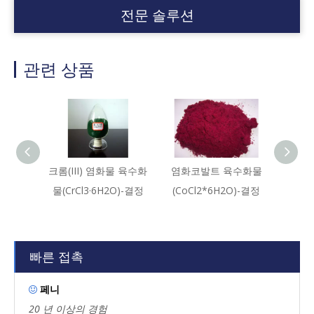
전문 솔루션
관련 상품
크롬(III) 염화물 육수화
염화코발트 육수화물
카드뮴
물(CrCl3·6H2O)-결정
(CoCl2*6H2O)-결정
물 (Cd
빠른 접촉
페니

20 년 이상의 경험