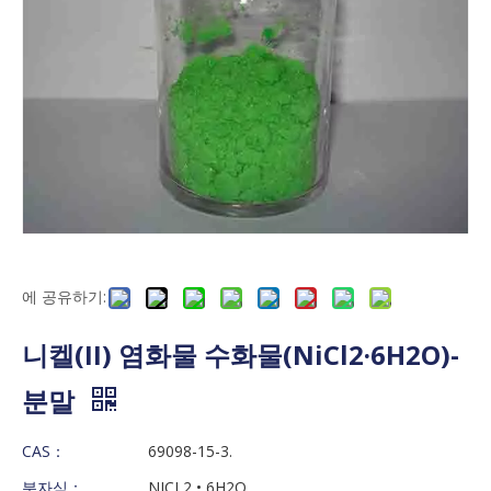
에 공유하기:
니켈(II) 염화물 수화물(NiCl2·6H2O)-
분말
CAS：
69098-15-3.
분자식：
NICL2 • 6H2O.