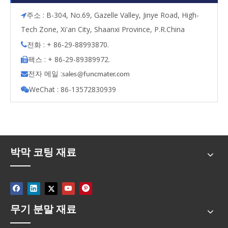
주소 : B-304, No.69, Gazelle Valley, Jinye Road, High-

Tech Zone, Xi'an City, Shaanxi Province, P.R.China
전화 : + 86-29-88993870.

팩스 : + 86-29-89389972.

전자 메일 :

s
ales@funcmater.com
WeChat : 86-13572830939

박막 코팅 재료
무기 분말 재료