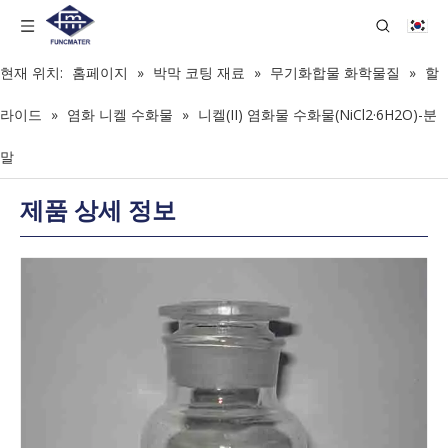
현재 위치:
홈페이지
»
박막 코팅 재료
»
무기화합물 화학물질
»
할
라이드
»
염화 니켈 수화물
»
니켈(II) 염화물 수화물(NiCl2·6H2O)-분
말
제품 상세 정보