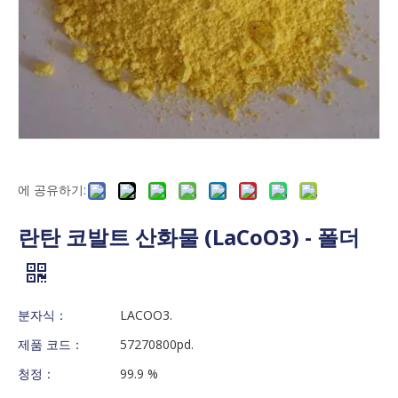
에 공유하기:
란탄 코발트 산화물 (LaCoO3) - 폴더
분자식：
LACOO3.
제품 코드：
57270800pd.
청정：
99.9 %