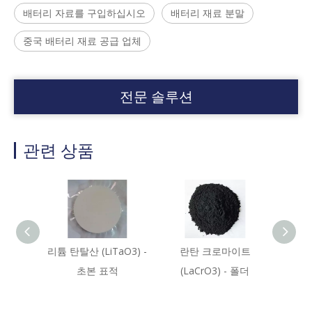
배터리 자료를 구입하십시오
배터리 재료 분말
중국 배터리 재료 공급 업체
전문 솔루션
관련 상품
리튬 탄탈산 (LiTaO3) -
란탄 크로마이트
산화세
초본 표적
(LaCrO3) - 폴더