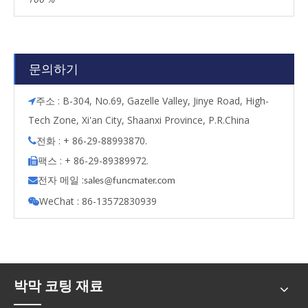
문의하기
주소 : B-304, No.69, Gazelle Valley, Jinye Road, High-

Tech Zone, Xi'an City, Shaanxi Province, P.R.China
전화 : + 86-29-88993870.

팩스 : + 86-29-89389972.

전자 메일 :

s
ales@funcmater.com
WeChat : 86-13572830939

박막 코팅 재료