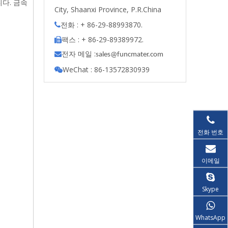
니다. 금속
City, Shaanxi Province, P.R.China
전화 : + 86-29-88993870.

팩스 : + 86-29-89389972.

전자 메일 :

s
ales@funcmater.com
WeChat : 86-13572830939

전화 번호
이메일
Skype
WhatsApp