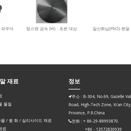
 - 파우더
텅스텐 금속 (W) - 초본 대상
일산화납(PbO)-분말
말 재료
정보
료
주소 : B-304, No.69, Gazelle Vall

물 물질
Road, High-Tech Zone, Xi'an City
Province, P.R.China
화물 / 붕 화 / 실리사이드 재료
전화 : + 86-29-88993870.

재료
+86 - 13572830939