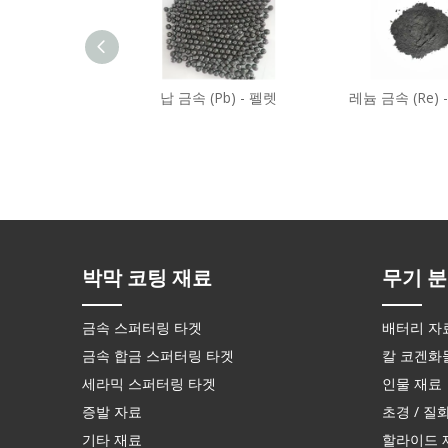
납 금속 (Pb) - 펠렛
레늄 금속 (Re)
박막 코팅 재료
무기 분
금속 스퍼터링 타겟
배터리 자
금속 합금 스퍼터링 타겟
칼 코겐화
세라믹 스퍼터링 타겟
인물 재료
증발 자료
초경 / 질
기타 재료
할라이드 