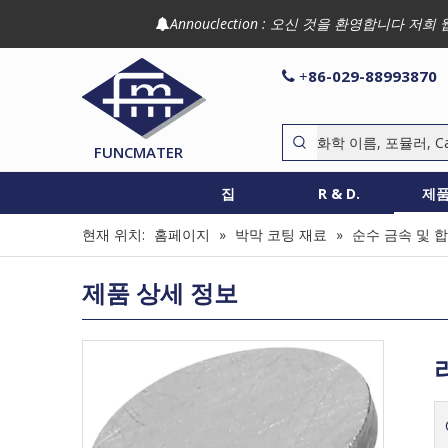
Annouclection : 오신 것을 환영합니다

86-029-88993870

+
FUNCMATER
집
R & D.
제
현재 위치:
홈페이지
»
박막 코팅 재료
»
순수 금속 및 
제품 상세 정보