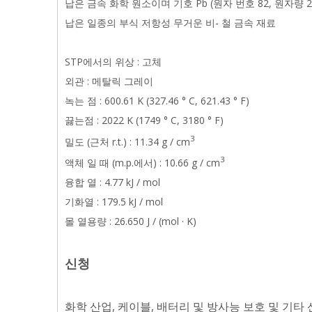
납은 금속 화학 원소이며 기호 Pb (원자 번호 82, 원자량
납은 일종의 부식 저항성 무거운 비- 철 금속 재료
STP에서의 위상 : 고체
외관 : 메탈릭 그레이
녹는 점 : 600.61 K (327.46 ° C, 621.43 ° F)
끓는점 : 2022 K (1749 ° C, 3180 ° F)
3
밀도 (근처 r.t.) : 11.34 g / cm
3
액체 일 때 (m.p.에서) : 10.66 g / cm
융합 열 : 4.77 kJ / mol
기화열 : 179.5 kJ / mol
몰 열용량 : 26.650 J / (mol · K)
신청
화학 산업, 케이블, 배터리 및 방사능 보호 및 기타