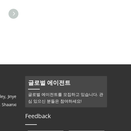
산화납(Pb3O4)-분말
납 불소 (PbF2) - 파우더
글로벌 에이전트
글로벌 에이전트를 모집하고 있습니다. 관
ey, Jinye
심 있으신 분들은 참여하세요!
, Shaanxi
Feedback