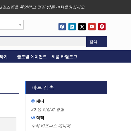
사업, 세일즈맨을 확인하고 멋진 방문 여행을하십시오.
검색
하기
글로벌 에이전트
제품 카탈로그
빠른 접촉
페니

20 년 이상의 경험
직책

수석 비즈니스 매니저