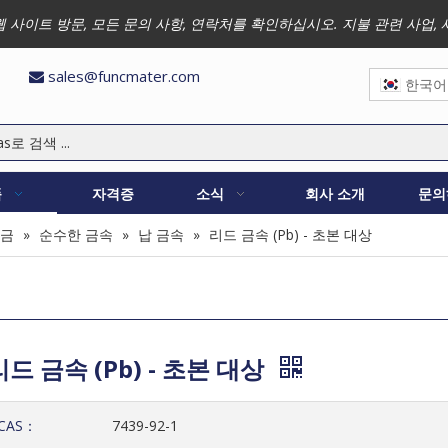
 저희 웹 사이트 방문, 모든 문의 사항, 연락처를 확인하십시오. 지불 관련 
sales@funcmater.com

한국어
품
자격증
소식
회사 소개
문의
합금
»
순수한 금속
»
납 금속
»
리드 금속 (Pb) - 초본 대상
리드 금속 (Pb) - 초본 대상
CAS：
7439-92-1