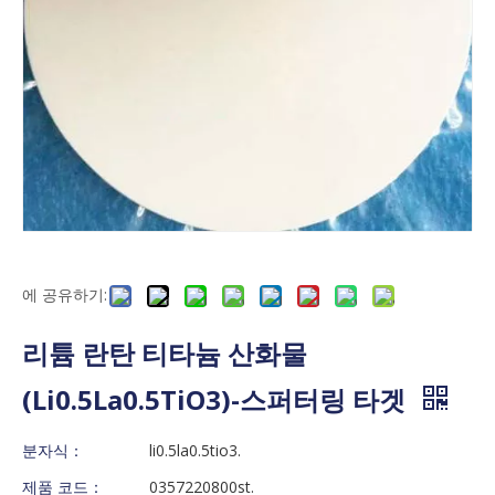
에 공유하기:
리튬 란탄 티타늄 산화물
(Li0.5La0.5TiO3)-스퍼터링 타겟
분자식：
li0.5la0.5tio3.
제품 코드：
0357220800st.