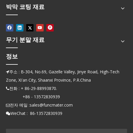
박막 코팅 재료
무기 분말 재료
정보
주소 : B-304, No.69, Gazelle Valley, Jinye Road, High-Tech

Zone, Xi'an City, Shaanxi Province, P.R.China
전화 : + 86-29-88993870.

+86 - 13572830939
전자 메일 :
sales@funcmater.com

WeChat : 86-13572830939
