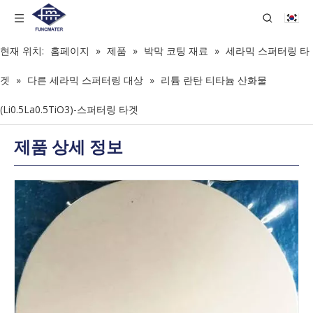
현재 위치:
홈페이지
»
제품
»
박막 코팅 재료
»
세라믹 스퍼터링 타
겟
»
다른 세라믹 스퍼터링 대상
»
리튬 란탄 티타늄 산화물
(Li0.5La0.5TiO3)-스퍼터링 타겟
제품 상세 정보