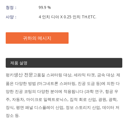
청정：
99.9 %
사양：
4 인치 디아 X 0.25 인치 TH.ETC.
귀하의 메시지
제품 설명
펑키
고품질 스퍼터링 대상, 세라믹 타겟, 금속 대상. 제
생산 전문
품은 다양한 방법 (마그네트론 스퍼터링, 진공 도금 등)에 의한 다
양한 진공 코팅의 다양한 분야에 적용됩니다 (과학 연구, 항공 우
주, 자동차, 마이크로 일렉트로닉스, 집적 회로 산업, 광원, 광학,
장식, 평면 패널 디스플레이 산업, 정보 스토리지 산업, 데이터 저
장소 등.