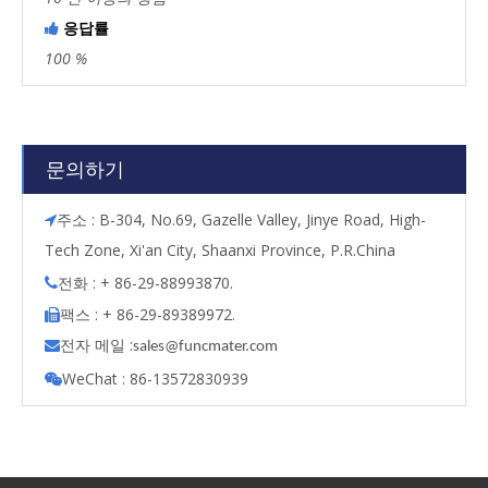
응답률

100 %
문의하기
주소 : B-304, No.69, Gazelle Valley, Jinye Road, High-

Tech Zone, Xi'an City, Shaanxi Province, P.R.China
전화 : + 86-29-88993870.

팩스 : + 86-29-89389972.

전자 메일 :

s
ales@funcmater.com
WeChat : 86-13572830939
