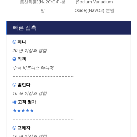
롬산화물)(Na2CrO4)-분
(Sodium Vanadium
말
Oxide)(NaVO3)-분말
빠른 접촉
페니

20 년 이상의 경험
직책

수석 비즈니스 매니저
----------------------------------------
벨린다

16 세 이상의 경험
고객 평가

★★★★★
----------------------------------------
프레자

16 년 이상의 경험