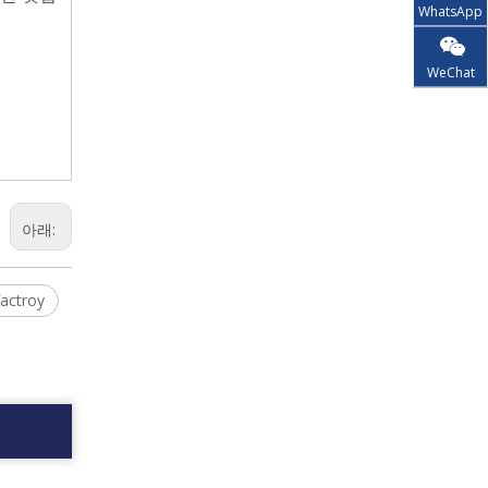
WhatsApp
WeChat
아래:
ctroy