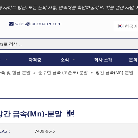
 저희 웹 사이트 방문, 모든 문의 사항, 연락처를 확인하십시오. 지불 관련 
sales@funcmater.com

한국어
품
자격증
소식
회사 소개
문의
금속 및 합금 분말
»
순수한 금속 (고순도) 분말
»
망간 금속(Mn)-분말
망간 금속(Mn)-분말
CAS：
7439-96-5