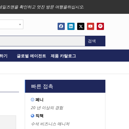
사업, 세일즈맨을 확인하고 멋진 방문 여행을하십시오.
검색
하기
글로벌 에이전트
제품 카탈로그
빠른 접촉
페니

20 년 이상의 경험
직책

수석 비즈니스 매니저