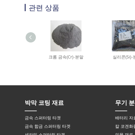
관련 상품
크롬 금속(Cr)-분말
실리콘(Si)
박막 코팅 재료
무기 분
금속 스퍼터링 타겟
배터리 자
금속 합금 스퍼터링 타겟
칼 코겐화
세라믹 스퍼터링 타겟
인물 재료