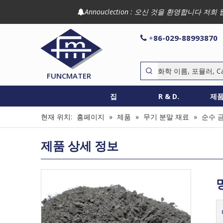
Annouclection : 오신 것을 환영합니다

86-029-88993870

+
FUNCMATER
집
R & D.
제
현재 위치:
홈페이지
»
제품
»
무기 분말 재료
»
순수 
제품 상세 정보