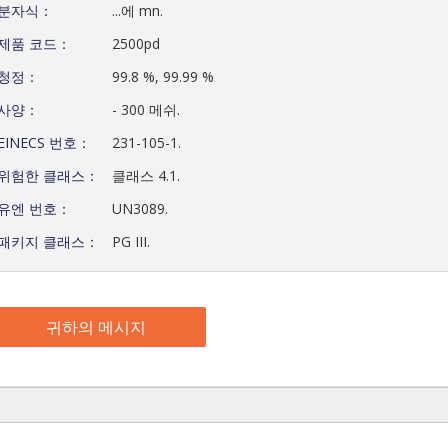
분자식：
...에 mn.
제품 코드：
2500pd
청정：
99.8 %, 99.99 %
사양：
- 300 메쉬.
EINECS 번호：
231-105-1.
위험한 클래스：
클래스 4.1.
유엔 번호：
UN3089.
패키지 클래스：
PG III.
귀하의 메시지