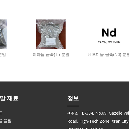
-분말
티타늄 금속(Ti)-분말
네오디뮴 금속(Nd)-분
말 재료
정보
료
주소 : B-304, No.69, Gazelle Vall

물 물질
Road, High-Tech Zone, Xi'an City