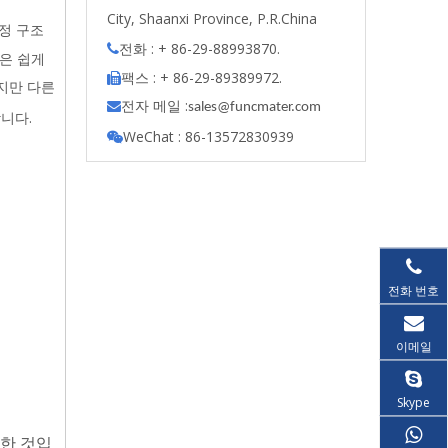
City, Shaanxi Province, P.R.China
결정 구조
전화 : + 86-29-88993870.

은 쉽게
팩스 : + 86-29-89389972.

지만 다른
전자 메일 :

s
ales@funcmater.com
니다.
WeChat : 86-13572830939

전화 번호
이메일
Skype
요한 것입