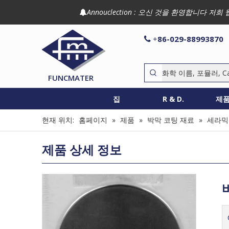
Annouclection : 오신 것을 환영합니다

86-029-88993870

+
FUNCMATER
집
R & D.
제
현재 위치:
홈페이지
»
제품
»
박막 코팅 재료
»
세라믹
제품 상세 정보