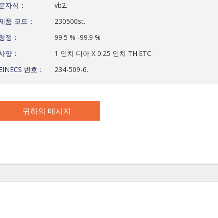
분자식：
vb2.
제품 코드：
230500st.
청정：
99.5 % -99.9 %
사양：
1 인치 디아 X 0.25 인치 TH.ETC.
EINECS 번호：
234-509-6.
귀하의 메시지