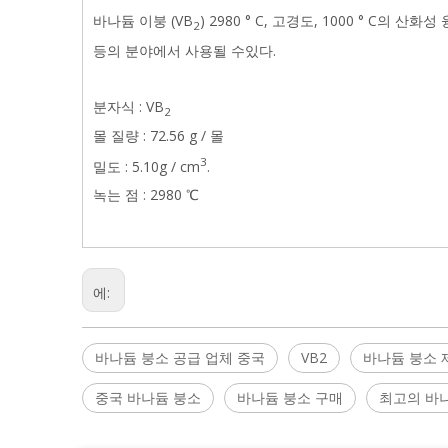
바나듐 이붕 (VB
) 2980 ° C, 고경도, 1000 ° C
2
등의 분야에서 사용될 수있다.
분자식 : VB
2
몰 질량 : 72.56 g / 몰
3
밀도 : 5.10g / cm
.
녹는 점 : 2980 ℃
에:
바나듐 붕소 공급 업체 중국
VB2
바나듐 붕소 
중국 바나듐 붕소
바나듐 붕소 구매
최고의 바