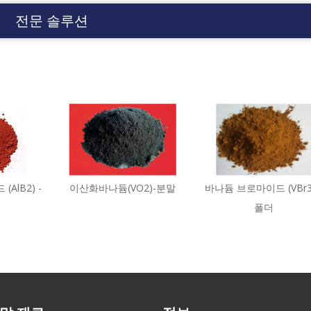
전문 솔루션
AlB2) -
이산화바나듐(VO2)-분말
바나듐 브로마이드 (VBr3)
폴더