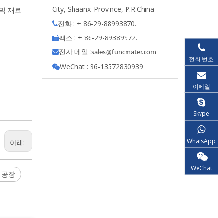
City, Shaanxi Province, P.R.China
라믹 재료
전화 : + 86-29-88993870.

팩스 : + 86-29-89389972.

전자 메일 :

s
ales@funcmater.com
전화 번호
WeChat : 86-13572830939

이메일
Skype
WhatsApp
아래:
WeChat
 공장