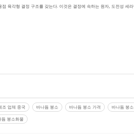
의 산화성 융점 육각형 결정 구조를 갖는다. 이것은 결정에 속하는 원자, 도전성 세
제조 업체 중국
바나듐 붕소
바나듐 붕소 가격
바나듐 붕소
나듐 붕소화물