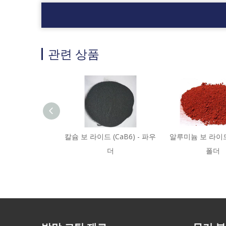
관련 상품
칼슘 보 라이드 (CaB6) - 파우
알루미늄 보 라이드 (
더
폴더