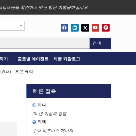
사업, 세일즈맨을 확인하고 멋진 방문 여행을하십시오.
검색
하기
글로벌 에이전트
제품 카탈로그
VB2) - 초본 표적
빠른 접촉
페니

20 년 이상의 경험
직책

수석 비즈니스 매니저