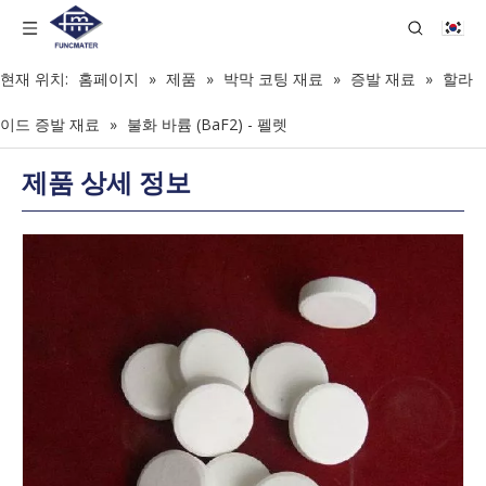
현재 위치:
홈페이지
»
제품
»
박막 코팅 재료
»
증발 재료
»
할라
이드 증발 재료
»
불화 바륨 (BaF2) - 펠렛
제품 상세 정보