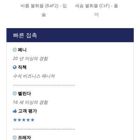
바륨 불화물 (BaF2) - 입
세슘 불화물 (CsF) - 폴
안티믹 
술
더
빠른 접촉
페니

20 년 이상의 경험
직책

수석 비즈니스 매니저
----------------------------------------
벨린다

16 세 이상의 경험
고객 평가

★★★★★
----------------------------------------
프레자
