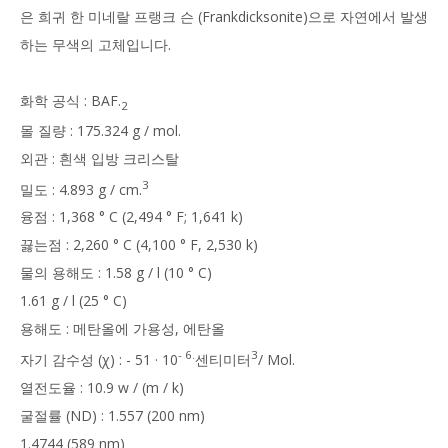
은 희귀 한 미네랄 프랭크 슨 (Frankdicksonite)으로 자연에서 발생
하는 무색의 고체입니다.
화학 공식 : BAF.
2
몰 질량 : 175.324 g / mol.
외관 : 흰색 입방 크리스탈
3
밀도 : 4.893 g / cm.
융점 : 1,368 ° C (2,494 ° F; 1,641 k)
끓는점 : 2,260 ° C (4,100 ° F, 2,530 k)
물의 용해도 : 1.58 g / l (10 ° C)
1.61 g / l (25 ° C)
용해도 : 메탄올에 가용성, 에탄올
- 6.
3
자기 감수성 (χ) : - 51 · 10
센티미터
/ Mol.
열전도율 : 10.9 w / (m / k)
굴절률 (ND) : 1.557 (200 nm)
1.4744 (589 nm)