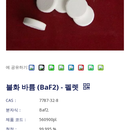
에 공유하기:
불화 바륨 (BaF2) - 펠렛
CAS：
7787-32-8
분자식：
Baf2.
제품 코드：
560900pl.
청정：
99.995 %