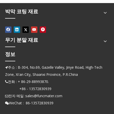
박막 코팅 재료
무기 분말 재료
정보
주소 : B-304, No.69, Gazelle Valley, Jinye Road, High-Tech

Zone, Xi'an City, Shaanxi Province, P.R.China
전화 : + 86-29-88993870.

+86 - 13572830939
전자 메일 :
sales@funcmater.com

WeChat : 86-13572830939
