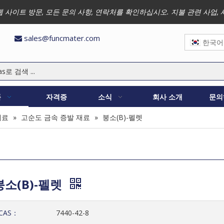
 저희 웹 사이트 방문, 모든 문의 사항, 연락처를 확인하십시오. 지불 관련 
sales@funcmater.com

한국어
품
자격증
소식
회사 소개
문의
재료
»
고순도 금속 증발 재료
»
붕소(B)-펠렛
붕소(B)-펠렛
CAS：
7440-42-8