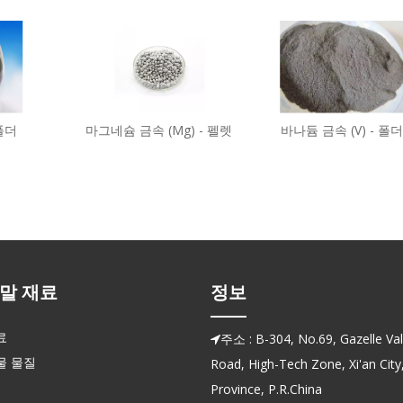
 폴더
마그네슘 금속 (Mg) - 펠렛
바나듐 금속 (V) - 폴더
말 재료
정보
료
주소 : B-304, No.69, Gazelle Vall

물 물질
Road, High-Tech Zone, Xi'an City
Province, P.R.China