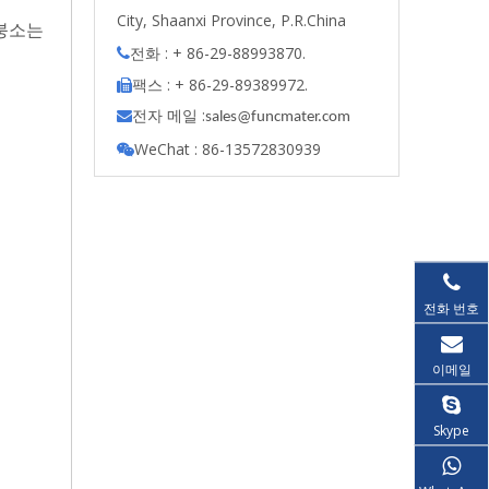
City, Shaanxi Province, P.R.China
 붕소는
전화 : + 86-29-88993870.

팩스 : + 86-29-89389972.

전자 메일 :

s
ales@funcmater.com
WeChat : 86-13572830939

전화 번호
이메일
Skype