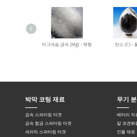
마그네슘 금속 (Mg) - 체형
탄소 (C) -
박막 코팅 재료
무기 분
금속 스퍼터링 타겟
배터리 자
금속 합금 스퍼터링 타겟
칼 코겐화
세라믹 스퍼터링 타겟
인물 재료