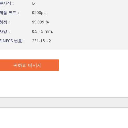
분자식：
B
제품 코드：
0500pc.
청정：
99.999 %
사양：
0.5 - 5 mm.
EINECS 번호：
231-151-2.
귀하의 메시지