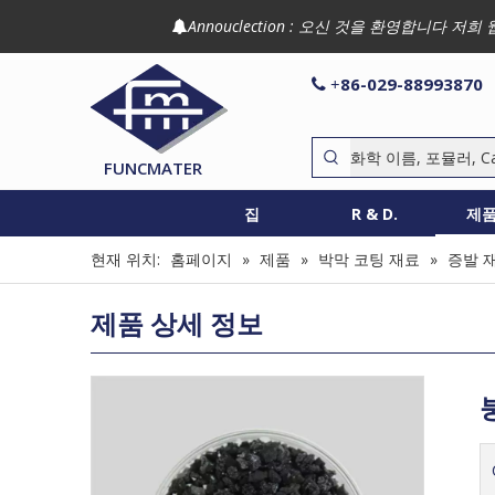
Annouclection : 오신 것을 환영합니다

86-029-88993870

+
FUNCMATER
집
R & D.
제
현재 위치:
홈페이지
»
제품
»
박막 코팅 재료
»
증발 
제품 상세 정보