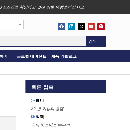
사업, 세일즈맨을 확인하고 멋진 방문 여행을하십시오.
검색
하기
글로벌 에이전트
제품 카탈로그
빠른 접촉
페니

20 년 이상의 경험
직책

수석 비즈니스 매니저