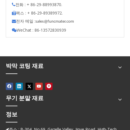
전화 : + 86-29-88993870.

팩스 : + 86-29-89389972.

전자 메일 :

s
ales@funcmater.com
WeChat : 86-13572830939

박막 코팅 재료
무기 분말 재료
정보
주소 : B-304, No.69, Gazelle Valley, Jinye Road, High-Tech
