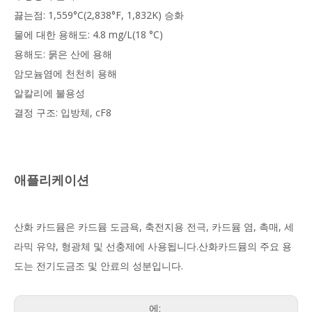
끓는점: 1,559°C(2,838°F, 1,832K) 승화
물에 대한 용해도: 4.8 mg/L(18 °C)
용해도: 묽은 산에 용해
암모늄염에 천천히 용해
알칼리에 불용성
결정 구조: 입방체, cF8
애플리케이션
산화 카드뮴은 카드뮴 도금욕, 축전지용 전극, 카드뮴 염, 촉매, 세
라믹 유약, 형광체 및 선충제에 사용됩니다.산화카드뮴의 주요 용
도는 전기도금조 및 안료의 성분입니다.
에: