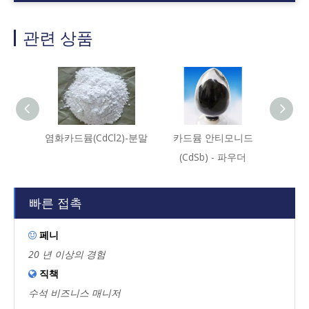
관련 상품
염화카드뮴(CdCl2)-분말
카드뮴 안티모니드
카드뮴 
(CdSb) - 파우더
빠른 접촉
페니

20 년 이상의 경험
직책

수석 비즈니스 매니저