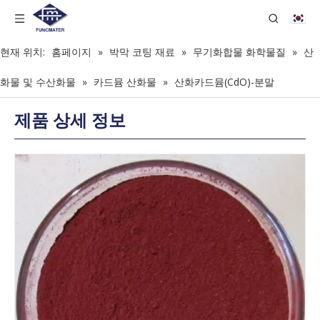
현재 위치:
홈페이지
»
박막 코팅 재료
»
무기화합물 화학물질
»
산
화물 및 수산화물
»
카드뮴 산화물
»
산화카드뮴(CdO)-분말
제품 상세 정보