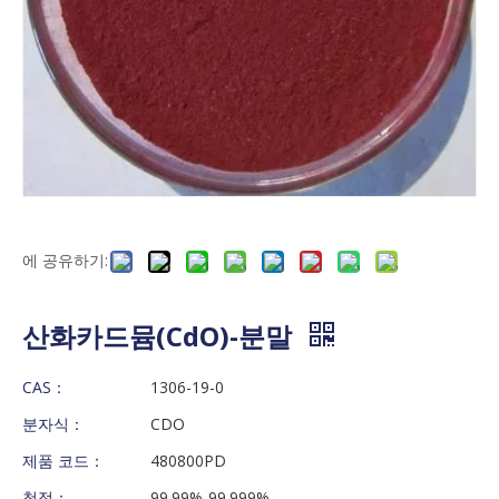
에 공유하기:
산화카드뮴(CdO)-분말
CAS：
1306-19-0
분자식：
CDO
제품 코드：
480800PD
청정：
99.99%-99.999%