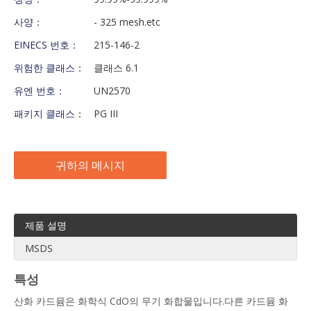
사양：
- 325 mesh.etc
EINECS 번호：
215-146-2
위험한 클래스：
클래스 6.1
유엔 번호：
UN2570
패키지 클래스：
PG III
귀하의 메시지
제품 설명
MSDS
특성
산화 카드뮴은 화학식 CdO의 무기 화합물입니다.다른 카드뮴 화