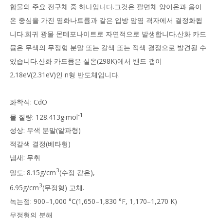
합물의 주요 전구체 중 하나입니다.그것은 팔면체 양이온과 음이
온 중심을 가진 염화나트륨과 같은 입방 암염 격자에서 결정화됩
니다.희귀 광물 몬테포나이트로 자연적으로 발생합니다.산화 카드
뮴은 무색의 무정형 분말 또는 갈색 또는 적색 결정으로 발견될 수
있습니다.산화 카드뮴은 실온(298K)에서 밴드 갭이
2.18eV(2.31eV)인 n형 반도체입니다.
화학식: CdO
-1
몰 질량: 128.413g·mol
성상: 무색 분말(알파형)
적갈색 결정(베타형)
냄새: 무취
3
밀도: 8.15g/cm
(수정 같은),
3
6.95g/cm
(무정형) 고체.
녹는점: 900–1,000 °C(1,650–1,830 °F, 1,170–1,270 K)
무정형의 분해