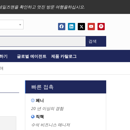
사업, 세일즈맨을 확인하고 멋진 방문 여행을하십시오.
검색
하기
글로벌 에이전트
제품 카탈로그
폴더
빠른 접촉
페니

20 년 이상의 경험
직책

수석 비즈니스 매니저