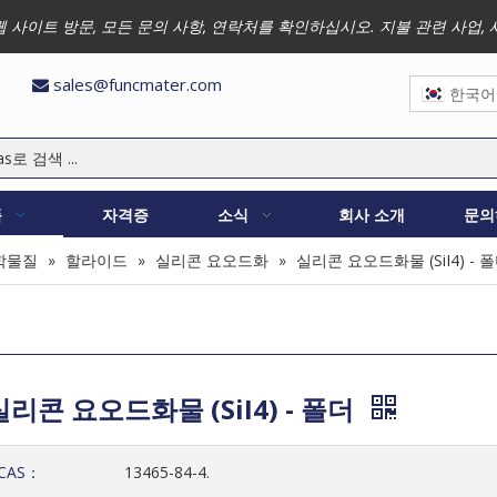
 저희 웹 사이트 방문, 모든 문의 사항, 연락처를 확인하십시오. 지불 관련 
sales@funcmater.com

한국어
품
자격증
소식
회사 소개
문의
학물질
»
할라이드
»
실리콘 요오드화
»
실리콘 요오드화물 (SiI4) - 
실리콘 요오드화물 (SiI4) - 폴더
CAS：
13465-84-4.