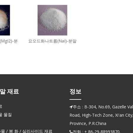
gI2)-분
요오드화나트륨(NaI)-분말
말 재료
정보
료
주소 : B-304, No.69, Gazelle Vall

물 물질
Road, High-Tech Zone, Xi'an City
Province, P.R.China
화물 / 붕 화 / 실리사이드 재료
전화 : + 86-29-88993870.
