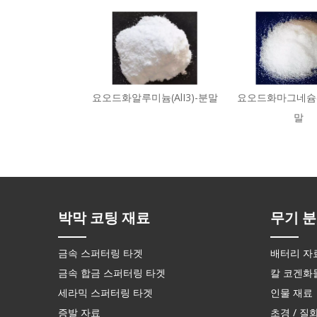
요오드화알루미늄(AlI3)-분말
요오드화마그네슘(M
말
박막 코팅 재료
무기 분
금속 스퍼터링 타겟
배터리 자
금속 합금 스퍼터링 타겟
칼 코겐화
세라믹 스퍼터링 타겟
인물 재료
증발 자료
초경 / 질