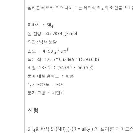
실리콘 테트라 요오 다이 드는 화학식 SiI
의 화합물
. Si
4
화학식 ： SiI
4
몰 질량 : 535.7034 g / mol
외관 : 백색 분말
3
밀도 ： 4.198 g / cm
녹는 점 : 120.5 ° C (248.9 ° F; 393.6 K)
비점 : 287.4 ° C (549.3 ° F; 560.5 K)
물에 대한 용해도 ： 반응
유기 용해도 ： 용제
분자 모양 ： 사면체
신청
SiI
화학식 Si (NR)
)
(R =
alkyl
)
의 실리콘 아미드
4
2
4