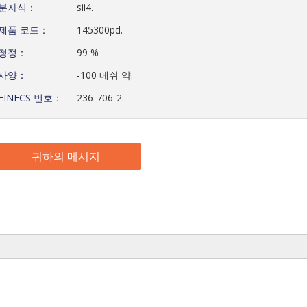
분자식：
sii4.
제품 코드：
145300pd.
청정：
99 %
사양：
-100 메쉬 약.
EINECS 번호：
236-706-2.
귀하의 메시지