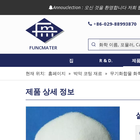
Annouclection : 오신 것을 환영합니다

86-029-88993870

+
FUNCMATER
집
R & D.
제
현재 위치:
홈페이지
»
박막 코팅 재료
»
무기화합물 화
제품 상세 정보