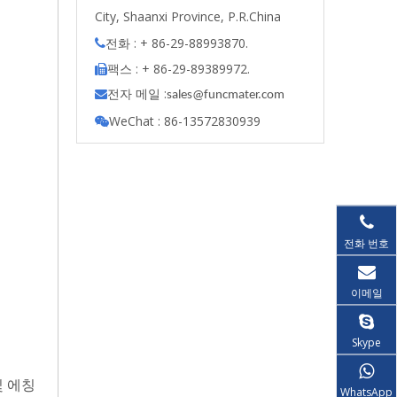
City, Shaanxi Province, P.R.China
전화 : + 86-29-88993870.

팩스 : + 86-29-89389972.

전자 메일 :

s
ales@funcmater.com
WeChat : 86-13572830939

전화 번호
이메일
Skype
및 에칭
WhatsApp