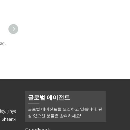
)-
게르마늄 인화물(GeP)-분말
아연 아스신 (Zn3As2) - 입술
글로벌 에이전트
글로벌 에이전트를 모집하고 있습니다. 관
ey, Jinye
심 있으신 분들은 참여하세요!
, Shaanxi