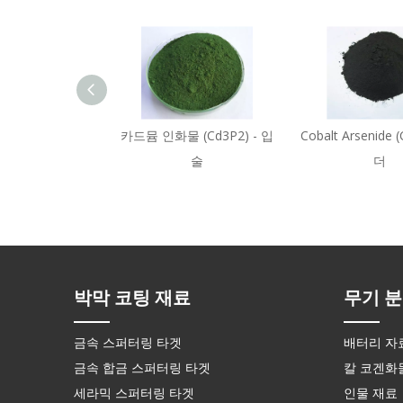
카드뮴 인화물 (Cd3P2) - 입
Cobalt Arsenide 
술
더
박막 코팅 재료
무기 분
금속 스퍼터링 타겟
배터리 자
금속 합금 스퍼터링 타겟
칼 코겐화
세라믹 스퍼터링 타겟
인물 재료