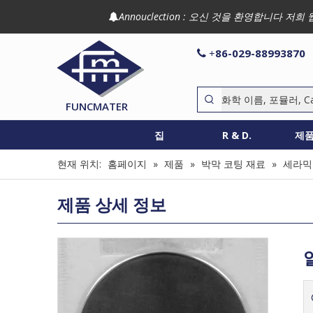
Annouclection : 오신 것을 환영합니다

86-029-88993870

+
FUNCMATER
집
R & D.
제
현재 위치:
홈페이지
»
제품
»
박막 코팅 재료
»
세라믹
제품 상세 정보