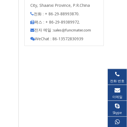
City, Shaanxi Province, P.R.China
전화 : + 86-29-88993870.

팩스 : + 86-29-89389972.

전자 메일 :

s
ales@funcmater.com
WeChat : 86-13572830939

전화 번호
이메일
Skype