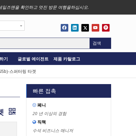
사업, 세일즈맨을 확인하고 멋진 방문 여행을하십시오.
검색
하기
글로벌 에이전트
제품 카탈로그
Sb)-스퍼터링 타겟
빠른 접촉
페니

겟
20 년 이상의 경험
직책

수석 비즈니스 매니저