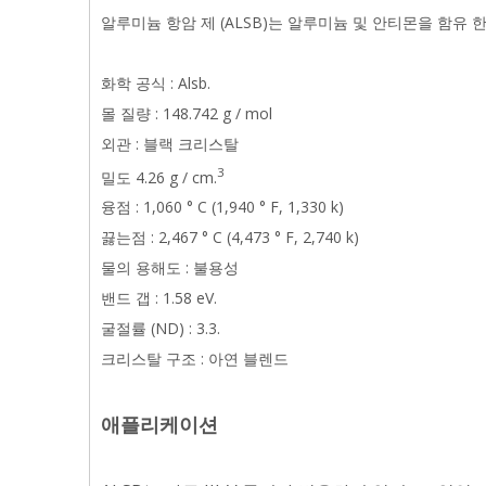
알루미늄 항암 제 (ALSB)는 알루미늄 및 안티몬을 함유 한 
화학 공식 : Alsb.
몰 질량 : 148.742 g / mol
외관 : 블랙 크리스탈
3
밀도 4.26 g / cm.
융점 : 1,060 ° C (1,940 ° F, 1,330 k)
끓는점 : 2,467 ° C (4,473 ° F, 2,740 k)
물의 용해도 : 불용성
밴드 갭 : 1.58 eV.
굴절률 (ND) : 3.3.
크리스탈 구조 : 아연 블렌드
애플리케이션