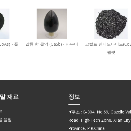
(CoAs) - 폴
갈륨 항 몰약 (GaSb) - 파우더
코발트 안티모나이드(CoSb
펠렛
말 재료
정보
료
주소 : B-304, No.69, Gazelle Vall

물 물질
Road, High-Tech Zone, Xi'an City
Province, P.R.China