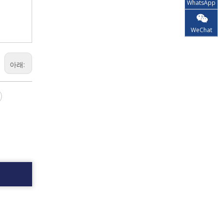
WhatsApp
WeChat
아래: