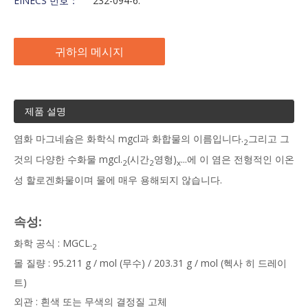
EINECS 번호：
232-094-6.
귀하의 메시지
제품 설명
염화 마그네슘은 화학식 mgcl과 화합물의 이름입니다.
그리고 그
2
것의 다양한 수화물 mgcl.
(시간
영형)
...에 이 염은 전형적인 이온
2
2
x
성 할로겐화물이며 물에 매우 용해되지 않습니다.
속성:
화학 공식 : MGCL.
2
몰 질량 : 95.211 g / mol (무수) / 203.31 g / mol (헥사 히 드레이
트)
외관 : 흰색 또는 무색의 결정질 고체