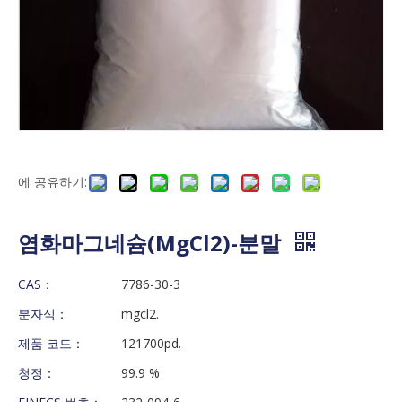
에 공유하기:
염화마그네슘(MgCl2)-분말
CAS：
7786-30-3
분자식：
mgcl2.
제품 코드：
121700pd.
청정：
99.9 %