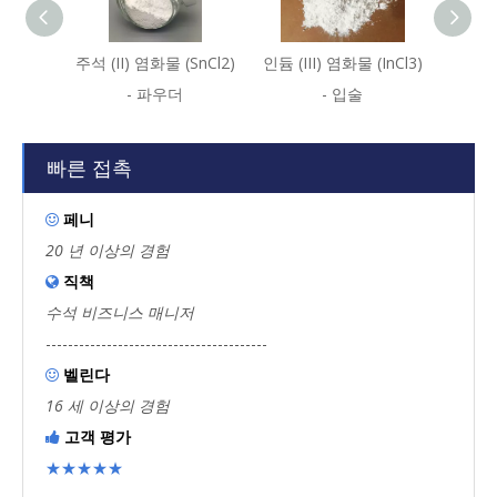
주석 (II) 염화물 (SnCl2)
인듐 (III) 염화물 (InCl3)
인듐 (II
- 파우더
- 입술
빠른 접촉
페니

20 년 이상의 경험
직책

수석 비즈니스 매니저
----------------------------------------
벨린다

16 세 이상의 경험
고객 평가

★★★★★