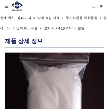
현재 위치:
홈페이지
»
박막 코팅 재료
»
무기화합물 화학물질
»
할
라이드
»
염화 마그네슘
»
염화마그네슘(MgCl2)-분말
제품 상세 정보