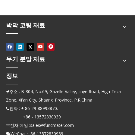
박막 코팅 재료
무기 분말 재료
정보
주소 : B-304, No.69, Gazelle Valley, Jinye Road, High-Tech

Zone, Xi'an City, Shaanxi Province, P.R.China
전화 : + 86-29-88993870.

+86 - 13572830939
전자 메일 :
sales@funcmater.com

WeChat : 86-13572830939
