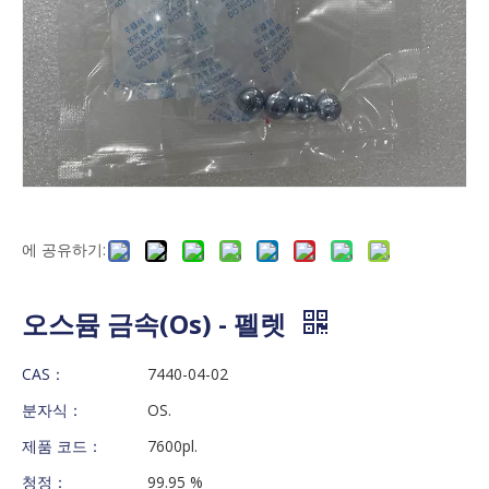
에 공유하기:
오스뮴 금속(Os) - 펠렛
CAS：
7440-04-02
분자식：
OS.
제품 코드：
7600pl.
청정：
99.95 %