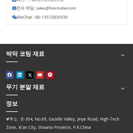
전자 메일 :

s
ales@funcmater.com
WeChat : 86-13572830939

박막 코팅 재료
무기 분말 재료
정보
주소 : B-304, No.69, Gazelle Valley, Jinye Road, High-Tech

Zone, Xi'an City, Shaanxi Province, P.R.China