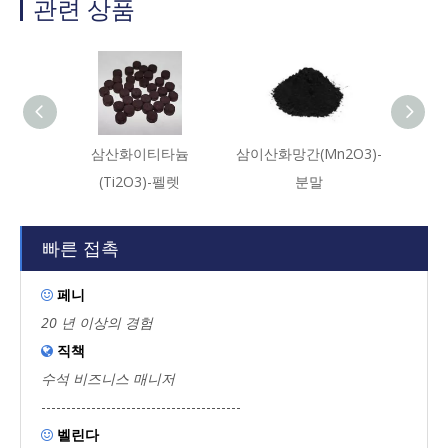
관련 상품
삼산화이티타늄
삼이산화망간(Mn2O3)-
망간
(Ti2O3)-펠렛
분말
(
빠른 접촉
페니

20 년 이상의 경험
직책

수석 비즈니스 매니저
----------------------------------------
벨린다
