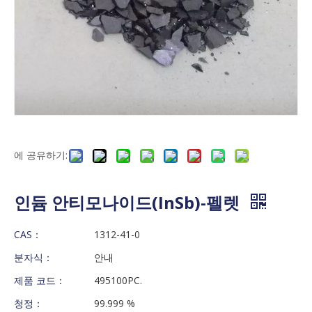
에 공유하기:
인듐 안티모나이드(InSb)-펠렛
CAS：
1312-41-0
분자식：
안내
제품 코드：
495100PC.
청정：
99.999 %