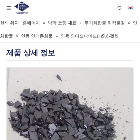
현재 위치:
홈페이지
»
박막 코팅 재료
»
무기화합물 화학물질
»
인
화합물
»
인듐 안티몬화물
»
인듐 안티모나이드(InSb)-펠렛
제품 상세 정보