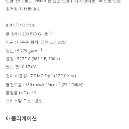
인듐 항이 몰드 (Insum)는 요소 인듐 (IN)과 안티몬 (Sb)으로 만든
결정질 화합물이다.
화학 공식 : Insb.
-1.
몰 질량 : 236.578 G · 몰
외관 : 어두운 회색, 금속 크리스탈
-3.
밀도 : 5.775 gəcm.
융점 : 527 ° C (981 ° F, 800 k)
밴드 갭 : 0.17 eV.
-1.
전자 이동성 : 7.7 MC⋅S⋅g
(27 ° C에서)
-1.
열전도율 : 180 mwək-1¼cm.
(27 ° C에서)
굴절률 (ND) : 4.0.
크리스탈 구조 : 냉소
애플리케이션