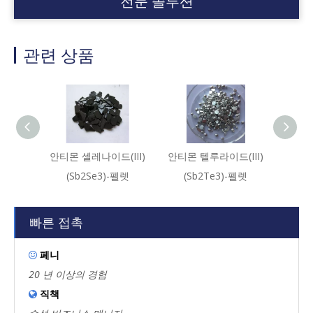
전문 솔루션
관련 상품
안티몬 셀레나이드(III)
안티몬 텔루라이드(III)
산화안티
(Sb2Se3)-펠렛
(Sb2Te3)-펠렛
빠른 접촉
페니

20 년 이상의 경험
직책
