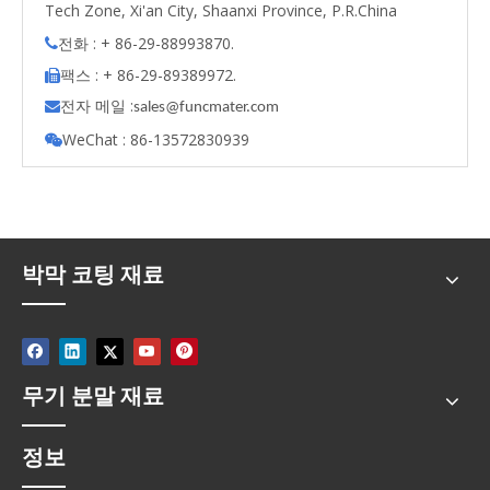
Tech Zone, Xi'an City, Shaanxi Province, P.R.China
전화 : + 86-29-88993870.

팩스 : + 86-29-89389972.

전자 메일 :

s
ales@funcmater.com
WeChat : 86-13572830939

박막 코팅 재료
무기 분말 재료
정보