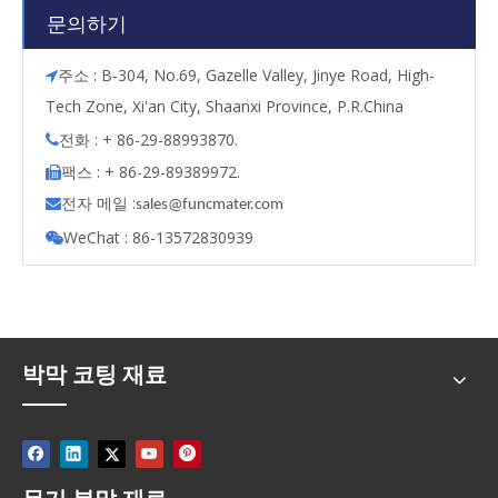
문의하기
주소 : B-304, No.69, Gazelle Valley, Jinye Road, High-

Tech Zone, Xi'an City, Shaanxi Province, P.R.China
전화 : + 86-29-88993870.

팩스 : + 86-29-89389972.

전자 메일 :

s
ales@funcmater.com
WeChat : 86-13572830939

박막 코팅 재료