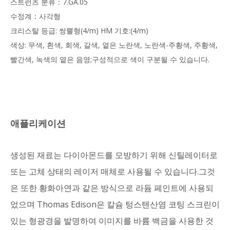
스트런츠 분류：7.GA.05
수정계：사각형
크리스탈 등급: 쌍뿔형(4/m) HM 기호:(4/m)
색상: 무색, 흰색, 회색, 갈색, 옅은 노란색, 노란색-주황색, 주황색,
빨간색, 녹색의 옅은 음영;구성적으로 색이 구분될 수 있습니다.
애플리케이션
생성된 재료는 다이아몬드를 모방하기 위해 신틸레이터로
또는 고체 상태의 레이저 매체로 사용될 수 있습니다.그것
은 또한 황화아연과 같은 방식으로 라듐 페인트에 사용되
었으며 Thomas Edison은 칼슘 텅스텐산염 코팅 스크린이
있는 형광경을 발명하여 이미지를 바륨 백금을 사용한 것