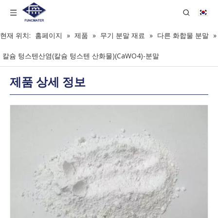
현재 위치:
홈페이지
»
제품
»
무기 분말 재료
»
다른 화합물 분말
»
칼슘 텅스텐산염(칼슘 텅스텐 산화물)(CaWO4)-분말
제품 상세 정보