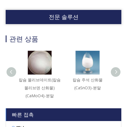
전문 솔루션
관련 상품
칼슘 몰리브데이트(칼슘
칼슘 주석 산화물
규산칼슘
몰리브덴 산화물)
(CaSnO3)-분말
(CaMoO4)-분말
빠른 접촉