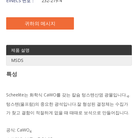
EINECS 번호：
232-219-4
귀하의 메시지
제품 설명
MSDS
특성
Scheelite는 화학식 CaWO를 갖는 칼슘 텅스텐산염 광물입니다.
.
4
텅스텐(울프람)의 중요한 광석입니다.잘 형성된 결정체는 수집가
가 찾고 결함이 적절하게 없을 때 때때로 보석으로 만들어집니다.
공식: CaWO
4