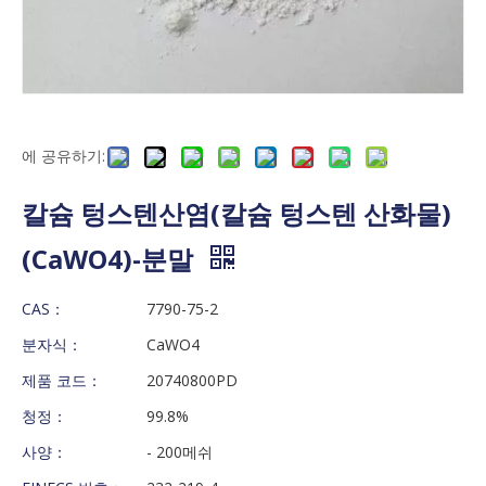
에 공유하기:
칼슘 텅스텐산염(칼슘 텅스텐 산화물)
(CaWO4)-분말
CAS：
7790-75-2
분자식：
CaWO4
제품 코드：
20740800PD
청정：
99.8%
사양：
- 200메쉬