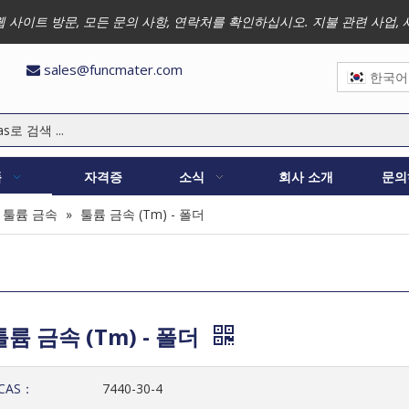
 저희 웹 사이트 방문, 모든 문의 사항, 연락처를 확인하십시오. 지불 관련 
sales@funcmater.com

한국어
품
자격증
소식
회사 소개
문의
툴륨 금속
»
툴륨 금속 (Tm) - 폴더
툴륨 금속 (Tm) - 폴더
CAS：
7440-30-4