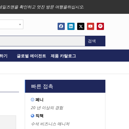
사업, 세일즈맨을 확인하고 멋진 방문 여행을하십시오.
검색
하기
글로벌 에이전트
제품 카탈로그
빠른 접촉
페니

20 년 이상의 경험
직책

수석 비즈니스 매니저