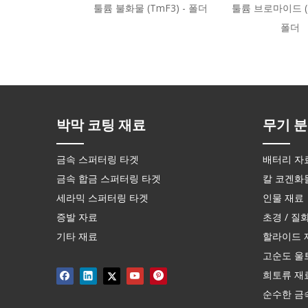
툴륨 불화물 (TmF3) - 폴더
툴륨 브로마이드 (T
폴더
박막 코팅 재료
무기 분
금속 스퍼터링 타겟
배터리 자
금속 합금 스퍼터링 타겟
칼 코겐화
세라믹 스퍼터링 타겟
인물 재료
증발 자료
초경 / 질
기타 재료
할라이드 
고순도 울
희토류 재
순수한 금속