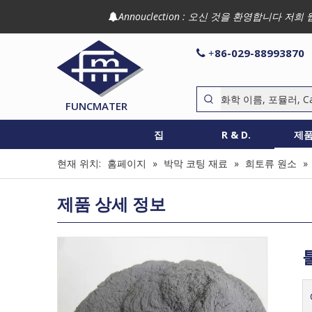
Annouclection : 오신 것을 환영합니다

86-029-88993870

+
FUNCMATER
집
R & D.
제
현재 위치:
홈페이지
»
박막 코팅 재료
»
희토류 원소
»
제품 상세 정보