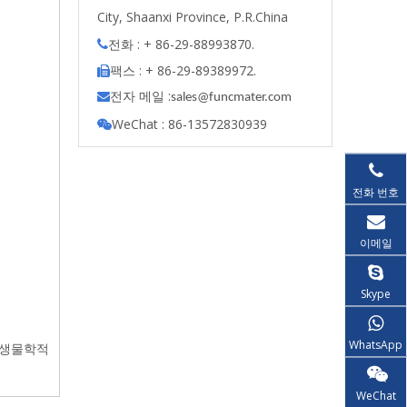
City, Shaanxi Province, P.R.China
전화 : + 86-29-88993870.

팩스 : + 86-29-89389972.

전자 메일 :

s
ales@funcmater.com
WeChat : 86-13572830939

전화 번호
이메일
Skype
WhatsApp
 생물학적
WeChat