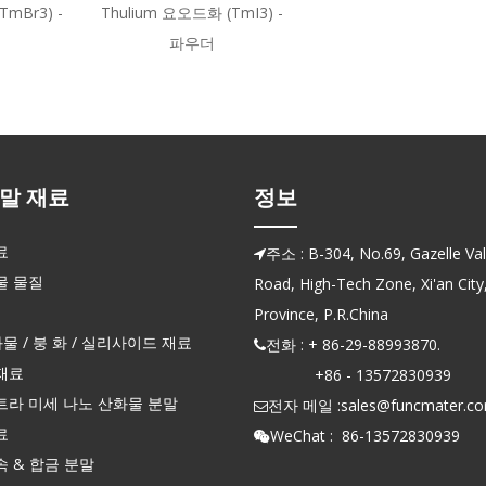
mBr3) -
Thulium 요오드화 (TmI3) -
파우더
말 재료
정보
료
주소 : B-304, No.69, Gazelle Vall

물 물질
Road, High-Tech Zone, Xi'an City
Province, P.R.China
화물 / 붕 화 / 실리사이드 재료
전화 : + 86-29-88993870.

재료
+86 - 13572830939
트라 미세 나노 산화물 분말
전자 메일 :
sales@funcmater.c

료
WeChat : 86-13572830939

 & 합금 분말