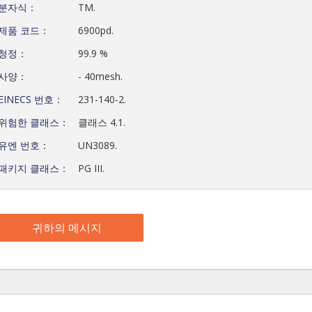
분자식：
TM.
제품 코드：
6900pd.
청정：
99.9 %
사양：
- 40mesh.
EINECS 번호：
231-140-2.
위험한 클래스：
클래스 4.1.
유엔 번호：
UN3089.
패키지 클래스：
PG III.
귀하의 메시지