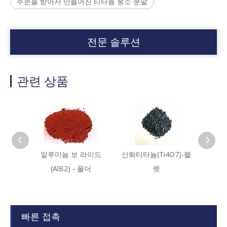
주문을 받아서 만들어진 티타늄 붕소 분말
전문 솔루션
관련 상품
알루미늄 보 라이드
산화티타늄(Ti4O7)-펠
티타
(AlB2) - 폴더
렛
빠른 접촉