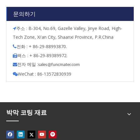
문의하기
주소 : B-304, No.69, Gazelle Valley, Jinye Road, High-

Tech Zone, Xi'an City, Shaanxi Province, P.R.China
전화 : + 86-29-88993870.

팩스 : + 86-29-89389972.

전자 메일 :

s
ales@funcmater.com
WeChat : 86-13572830939

박막 코팅 재료