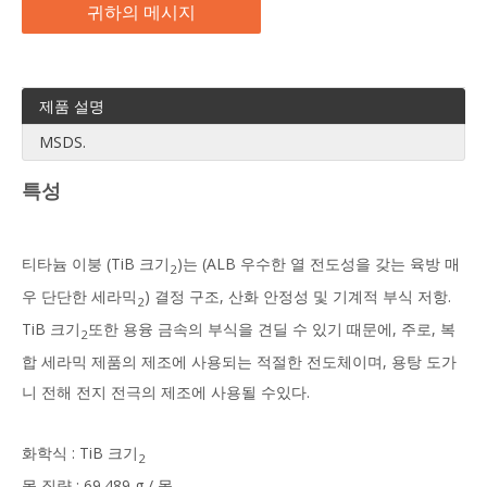
귀하의 메시지
제품 설명
MSDS.
특성
티타늄 이붕 (TiB 크기
)는 (ALB 우수한 열 전도성을 갖는 육방 매
2
우 단단한 세라믹
) 결정 구조, 산화 안정성 및 기계적 부식 저항.
2
TiB 크기
또한 용융 금속의 부식을 견딜 수 있기 때문에, 주로, 복
2
합 세라믹 제품의 제조에 사용되는 적절한 전도체이며, 용탕 도가
니 전해 전지 전극의 제조에 사용될 수있다.
화학식 : TiB 크기
2
몰 질량 : 69.489 g / 몰