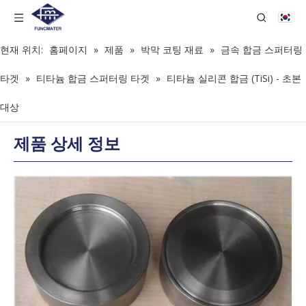
현재 위치:
홈페이지
»
제품
»
박막 코팅 재료
»
금속 합금 스퍼터링
타겟
»
티타늄 합금 스퍼터링 타겟
»
티타늄 실리콘 합금 (TiSi) - 초본
대상
제품 상세 정보