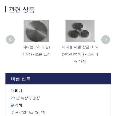
관련 상품
티타늄 (Nb 도핑)
티타늄 니켈 합금 (TiNi
티타늄
(TiNb) - 초본 표적
(50:50 wt %)) - 스퍼터
주석 합
링 대상
빠른 접촉
페니

20 년 이상의 경험
직책

수석 비즈니스 매니저