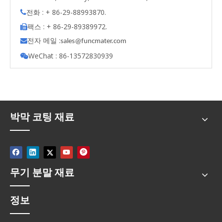
전화 : + 86-29-88993870.

팩스 : + 86-29-89389972.

전자 메일 :

s
ales@funcmater.com
WeChat : 86-13572830939

박막 코팅 재료
무기 분말 재료
정보