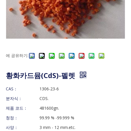
에 공유하기:
황화카드뮴(CdS)-펠렛
CAS：
1306-23-6
분자식：
CDS.
제품 코드：
481600gn.
청정：
99.99 % -99.999 %
사양：
3 mm - 12 mm.etc.