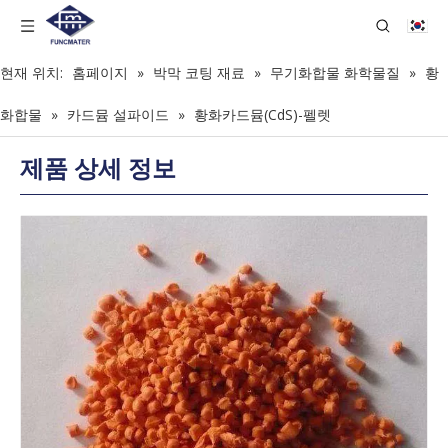
현재 위치:
홈페이지
»
박막 코팅 재료
»
무기화합물 화학물질
»
황
화합물
»
카드뮴 설파이드
»
황화카드뮴(CdS)-펠렛
제품 상세 정보