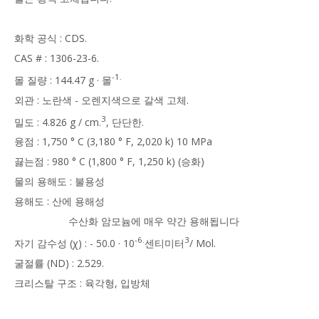
화학 공식 : CDS.
CAS # : 1306-23-6.
-1.
몰 질량 : 144.47 g · 몰
외관 : 노란색 - 오렌지색으로 갈색 고체.
3
밀도 : 4.826 g / cm.
, 단단한.
융점 : 1,750 ° C (3,180 ° F, 2,020 k) 10 MPa
끓는점 : 980 ° C (1,800 ° F, 1,250 k) (승화)
물의 용해도 : 불용성
용해도 : 산에 용해성
수산화 암모늄에 매우 약간 용해됩니다
-6.
3
자기 감수성 (χ) : - 50.0 · 10
센티미터
/ Mol.
굴절률 (ND) : 2.529.
크리스탈 구조 : 육각형, 입방체