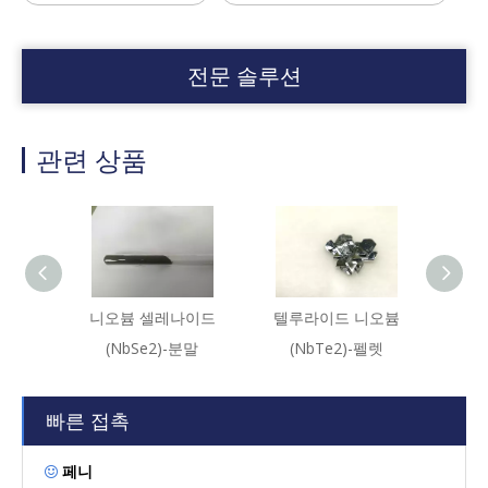
전문 솔루션
관련 상품
니오븀 셀레나이드
텔루라이드 니오븀
몰리
(NbSe2)-분말
(NbTe2)-펠렛
(
빠른 접촉
페니
