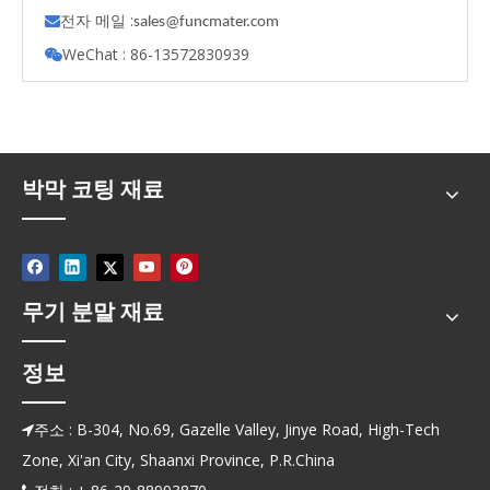
전자 메일 :

s
ales@funcmater.com
WeChat : 86-13572830939

박막 코팅 재료
무기 분말 재료
정보
주소 : B-304, No.69, Gazelle Valley, Jinye Road, High-Tech

Zone, Xi'an City, Shaanxi Province, P.R.China