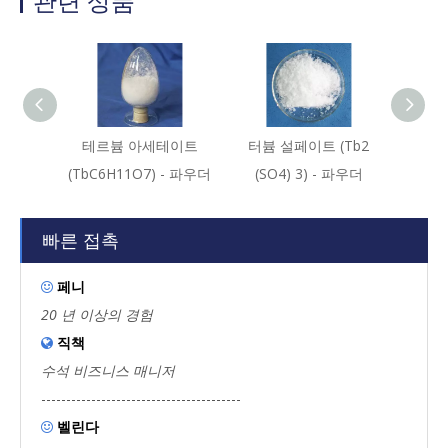
관련 상품
테르븀 아세테이트
터븀 설페이트 (Tb2
테르
(TbC6H11O7) - 파우더
(SO4) 3) - 파우더
(NO
빠른 접촉
페니

20 년 이상의 경험
직책

수석 비즈니스 매니저
----------------------------------------
벨린다
