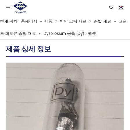
현재 위치:
홈페이지
»
제품
»
박막 코팅 재료
»
증발 재료
»
고순
도 희토류 증발 재료
»
Dysprosium 금속 (Dy) - 펠렛
제품 상세 정보