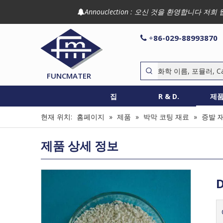
Annouclection : 오신 것을 환영합니다

86-029-88993870

+
FUNCMATER
집
R & D.
제
현재 위치:
홈페이지
»
제품
»
박막 코팅 재료
»
증발 
제품 상세 정보