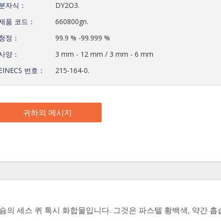
분자식：
DY2O3.
제품 코드：
660800gn.
청정：
99.9 % -99.999 %
사양：
3 mm - 12 mm / 3 mm - 6 mm
EINECS 번호：
215-164-0.
귀하의 메시지
슘의 세스 퀴 톡시 화합물입니다. 그것은 파스텔 황백색, 약간 흡