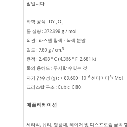
말입니다.
화학 공식 : DY.
O
2
3
몰 질량 : 372.998 g / mol
외관 : 파스텔 황색 - 녹색 분말.
3
밀도 : 7.80 g / cm.
융점 : 2,408 ° C (4,366 ° F, 2,681 k)
물의 용해도 : 무시할 수있는 것
- 6.
3
자기 감수성 (χ) : + 89,600 · 10
센티미터
/ Mol.
크리스탈 구조 : Cubic, Ci80.
애플리케이션
세라믹, 유리, 형광체, 레이저 및 디스프로슘 금속 