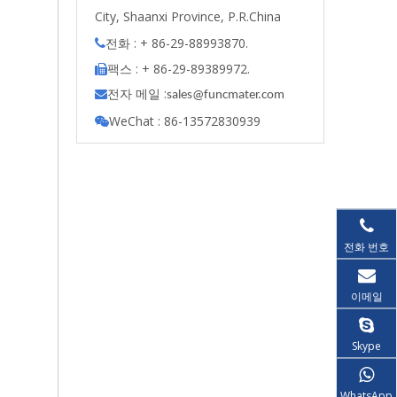
City, Shaanxi Province, P.R.China
전화 : + 86-29-88993870.

팩스 : + 86-29-89389972.

전자 메일 :

s
ales@funcmater.com
WeChat : 86-13572830939

전화 번호
이메일
Skype
WhatsApp