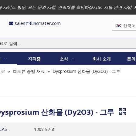
 저희 웹 사이트 방문, 모든 문의 사항, 연락처를 확인하십시오. 지불 관련 
sales@funcmater.com

한국어
품
자격증
소식
회사 소개
문의
재료
»
희토류 증발 재료
»
Dysprosium 산화물 (Dy2O3) - 그루
Dysprosium 산화물 (Dy2O3) - 그루
CAS：
1308-87-8