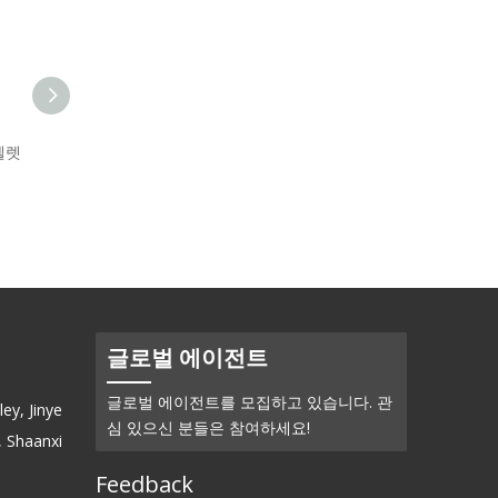
 펠렛
홀뮴 금속 (Ho) - 파우더
아르븀 질산염 (Er (NO3) 3) -
파우더
글로벌 에이전트
글로벌 에이전트를 모집하고 있습니다. 관
ey, Jinye
심 있으신 분들은 참여하세요!
, Shaanxi
Feedback