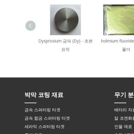
Dysprosium 금속 (Dy) - 초본
holmium fluoride
표적
폴더
박막 코팅 재료
무기 분
금속 스퍼터링 타겟
배터리 자
금속 합금 스퍼터링 타겟
칼 코겐화
세라믹 스퍼터링 타겟
인물 재료