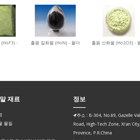
 (HoF3) -
홀뮴 질화물 (HoN) - 폴더
홀뮴 산화물 (Ho2O3) -
말 재료
정보
료
주소 : B-304, No.69, Gazelle Vall

물 물질
Road, High-Tech Zone, Xi'an City
Province, P.R.China