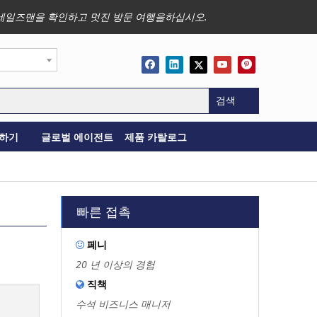
사업, 세일즈맨을 확인하고 멋진 방문 여행을하십시오.
검색
하기
글로벌 에이전트
제품 카탈로그
빠른 접촉
페니

20 년 이상의 경험
직책

수석 비즈니스 매니저