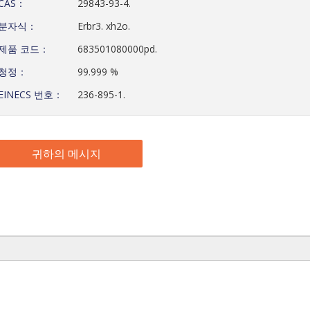
CAS：
29843-93-4.
분자식：
Erbr3. xh2o.
제품 코드：
683501080000pd.
청정：
99.999 %
EINECS 번호：
236-895-1.
귀하의 메시지