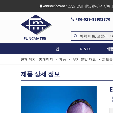
Annouclection : 오신 것을 환영합니다

86-029-88993870

+
FUNCMATER
집
R & D.
제
현재 위치:
홈페이지
»
제품
»
무기 분말 재료
»
희토류
제품 상세 정보
E