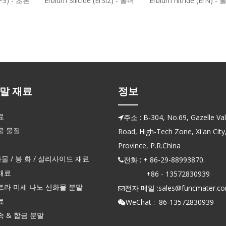
3) - 초본
Erbium Silicide (ErSi2) - 폴더
Erbium nitride (ErN) -
말 재료
정보
료
주소 : B-304, No.69, Gazelle Vall

물 물질
Road, High-Tech Zone, Xi'an City
Province, P.R.China
화물 / 붕 화 / 실리사이드 재료
전화 : + 86-29-88993870.

재료
+86 - 13572830939
트라 미세 나노 산화물 분말
전자 메일 :
sales@funcmater.c

료
WeChat : 86-13572830939

 & 합금 분말