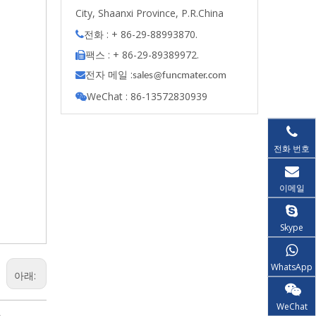
City, Shaanxi Province, P.R.China
전화 : + 86-29-88993870.

팩스 : + 86-29-89389972.

전자 메일 :

s
ales@funcmater.com
WeChat : 86-13572830939

전화 번호
이메일
Skype
WhatsApp
아래:
WeChat