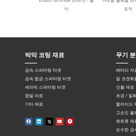
Erbium Bromide (ErBr3) - 폴
아르븀 불화물 (ErF
더
표적
박막 코팅 재료
무기 분
금속 스퍼터링 타겟
배터리 자
금속 합금 스퍼터링 타겟
칼 코겐화
세라믹 스퍼터링 타겟
인물 재료
증발 자료
초경 / 질
기타 재료
할라이드 
고순도 울
희토류 재
순수한 금속