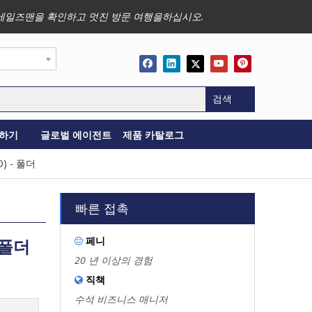
사업, 세일즈맨을 확인하고 멋진 방문 여행을하십시오.
검색
하기
글로벌 에이전트
제품 카탈로그
O) - 폴더
빠른 접촉
페니
- 폴더

20 년 이상의 경험
직책

수석 비즈니스 매니저