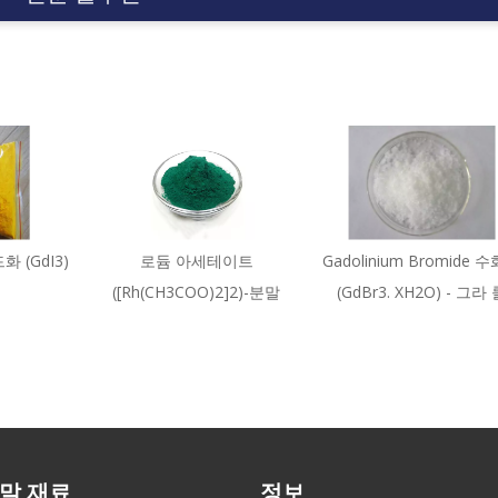
화 (GdI3)
로듐 아세테이트
Gadolinium Bromide 
([Rh(CH3COO)2]2)-분말
(GdBr3. XH2O) - 그라
말 재료
정보