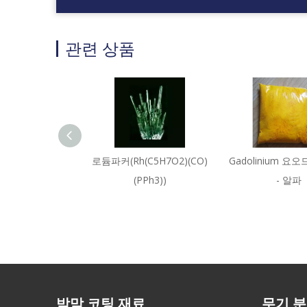
관련 상품
로듐파커(Rh(C5H7O2)(CO)
Gadolinium 요오드
(PPh3))
- 알파
박막 코팅 재료
무기 분