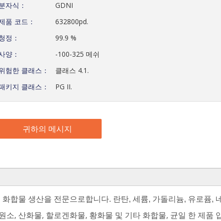
분자식：
GDNI
제품 코드：
632800pd.
청정：
99.9 %
사양：
-100-325 메쉬
위험한 클래스：
클래스 4.1.
패키지 클래스：
PG II.
귀하의 메시지
및 화합물 생산을 전문으로합니다. 란탄, 세륨, 가돌리늄, 유로퓸,
원소, 산화물, 할로겐화물, 황화물 및 기타 화합물, 균일 한 제품 입