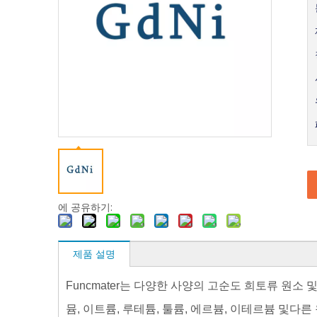
에 공유하기:
제품 설명
Funcmater는 다양한 사양의 고순도 희토류 원소 
다른 
뮴, 이트륨, 루테튬, 툴륨, 에르븀, 이테르븀 및