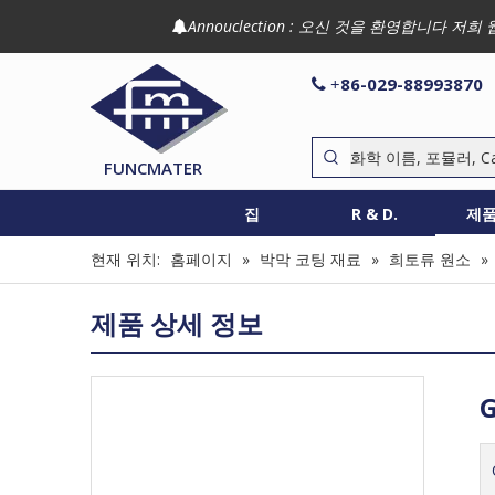
Annouclection : 오신 것을 환영합니다

86-029-88993870

+
FUNCMATER
집
R & D.
제
현재 위치:
홈페이지
»
박막 코팅 재료
»
희토류 원소
»
제품 상세 정보