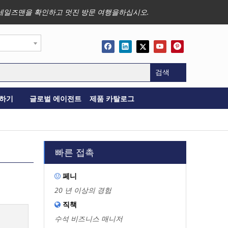
사업, 세일즈맨을 확인하고 멋진 방문 여행을하십시오.
검색
하기
글로벌 에이전트
제품 카탈로그
빠른 접촉
페니

20 년 이상의 경험
직책

수석 비즈니스 매니저