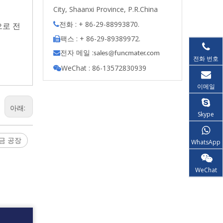
City, Shaanxi Province, P.R.China
전화 : + 86-29-88993870.

으로 전
팩스 : + 86-29-89389972.

전자 메일 :

s
ales@funcmater.com
전화 번호
WeChat : 86-13572830939

이메일
아래:
Skype
금 공장
WhatsApp
WeChat