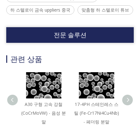
하 스텔로이 금속 uppliers 중국
맞춤형 하 스텔로이 튜브
전문 솔루션
관련 상품
A30 구형 고속 강철
17-4PH 스테인레스 스
S59
(CoCrMoVW) - 음성 분
틸 (Fe-Cr17Ni4Cu4Nb)
(CoC
말
- 페더링 분말