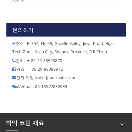
문의하기
주소 : B-304, No.69, Gazelle Valley, Jinye Road, High-

Tech Zone, Xi'an City, Shaanxi Province, P.R.China
전화 : + 86-29-88993870.

팩스 : + 86-29-89389972.

전자 메일 :

s
ales@funcmater.com
WeChat : 86-13572830939

박막 코팅 재료