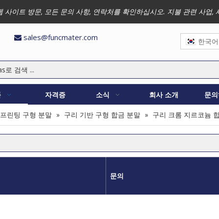
 저희 웹 사이트 방문, 모든 문의 사항, 연락처를 확인하십시오. 지불 관련 
sales@funcmater.com

한국어
품
자격증
소식
회사 소개
문의
 프린팅 구형 분말
»
구리 기반 구형 합금 분말
»
구리 크롬 지르코늄 
문의