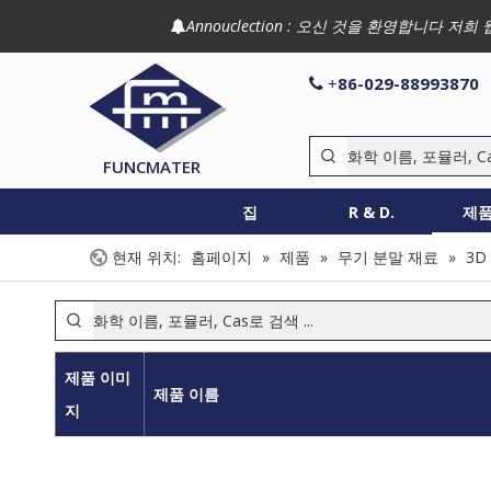
Annouclection : 오신 것을 환영합니다

86-029-88993870

+
FUNCMATER
집
R & D.
제
현재 위치:
홈페이지
»
제품
»
무기 분말 재료
»
3D
제품 이미
제품 이름
지