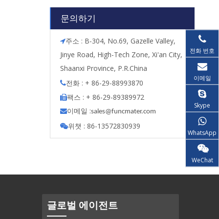
문의하기
주소 : B-304, No.69, Gazelle Valley,

전화 번호
Jinye Road, High-Tech Zone, Xi'an City,
Shaanxi Province, P.R.China
이메일
전화 : + 86-29-88993870

팩스 : + 86-29-89389972

Skype
이메일 :

s
ales@funcmater.com
위챗 : 86-13572830939

WhatsApp
WeChat
글로벌 에이전트