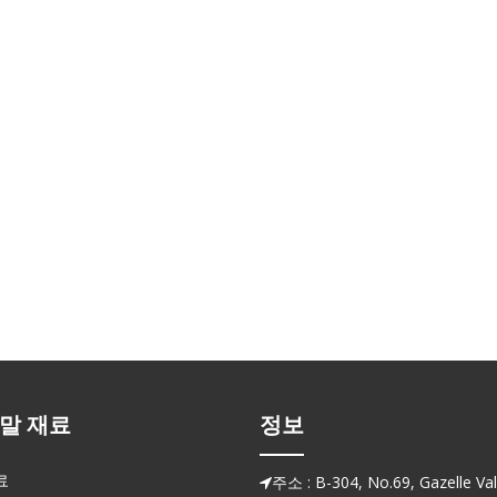
말 재료
정보
료
주소 : B-304, No.69, Gazelle Vall
