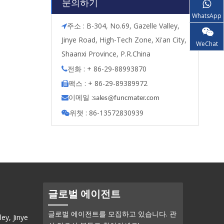
문의하기
WhatsApp
주소 : B-304, No.69, Gazelle Valley,

Jinye Road, High-Tech Zone, Xi'an City,
WeChat
Shaanxi Province, P.R.China
전화 : + 86-29-88993870

팩스 : + 86-29-89389972

이메일 :

s
ales@funcmater.com
위챗 : 86-13572830939

글로벌 에이전트
글로벌 에이전트를 모집하고 있습니다. 관
ey, Jinye