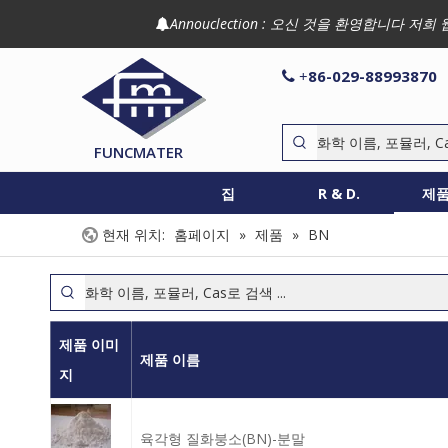
Annouclection : 오신 것을 환영합니다

86-029-88993870

+
FUNCMATER
집
R & D.
제
현재 위치:
홈페이지
»
제품
»
BN
제품 이미
제품 이름
지
육각형 질화붕소(BN)-분말