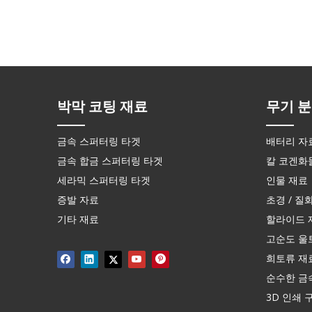
박막 코팅 재료
무기 분
금속 스퍼터링 타겟
배터리 자
금속 합금 스퍼터링 타겟
칼 코겐화
세라믹 스퍼터링 타겟
인물 재료
증발 자료
초경 / 질
기타 재료
할라이드 
고순도 울
희토류 재
순수한 금속
3D 인쇄 