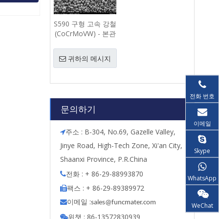
S590 구형 고속 강철
(CoCrMoVW) - 본관
분말
귀하의 메시지
전화 번호
문의하기
이메일
주소 : B-304, No.69, Gazelle Valley,

Jinye Road, High-Tech Zone, Xi'an City,
Skype
Shaanxi Province, P.R.China
전화 : + 86-29-88993870

WhatsApp
팩스 : + 86-29-89389972

이메일 :

s
ales@funcmater.com
WeChat
위챗 : 86-13572830939
