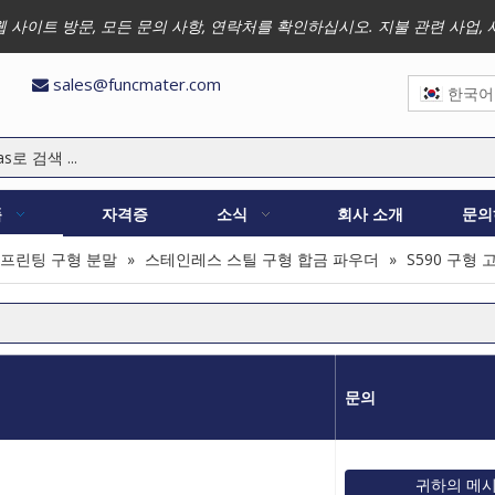
 저희 웹 사이트 방문, 모든 문의 사항, 연락처를 확인하십시오. 지불 관련 
sales@funcmater.com

한국어
품
자격증
소식
회사 소개
문의
 프린팅 구형 분말
»
스테인레스 스틸 구형 합금 파우더
»
S590 구형 
문의
귀하의 메