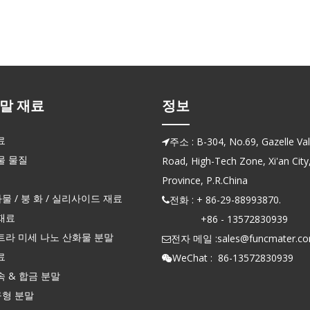
말 재료
정보
료
주소 : B-304, No.69, Gazelle Vall

물 물질
Road, High-Tech Zone, Xi'an City
Province, P.R.China
화물 / 붕 화 / 실리사이드 재료
전화 : + 86-29-88993870.

재료
+86 - 13572830939
트라 미세 나노 산화물 분말
전자 메일 :
sales@funcmater.c

료
WeChat : 86-13572830939

 & 합금 분말
구형 분말