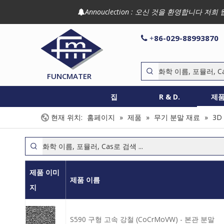
Annouclection : 오신 것을 환영합니다

86-029-88993870

+
FUNCMATER
집
R & D.
제
현재 위치:
홈페이지
»
제품
»
무기 분말 재료
»
3D
제품 이미
제품 이름
지
S590 구형 고속 강철 (CoCrMoVW) - 본관 분말