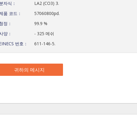
분자식：
LA2 (CO3) 3.
제품 코드：
57060800pd.
청정：
99.9 %
사양：
- 325 메쉬
EINECS 번호：
611-146-5.
귀하의 메시지