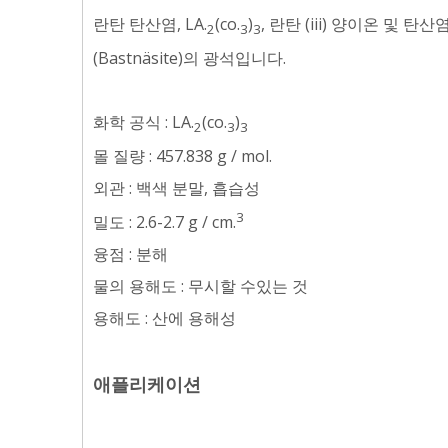
란탄 탄산염, LA.
(co.
)
, 란탄 (iii) 양이온 및 
2
3
3
(Bastnäsite)의 광석입니다.
화학 공식 : LA.
(co.
)
2
3
3
몰 질량 : 457.838 g / mol.
외관 : 백색 분말, 흡습성
3
밀도 : 2.6-2.7 g / cm.
융점 : 분해
물의 용해도 : 무시할 수있는 것
용해도 : 산에 용해성
애플리케이션