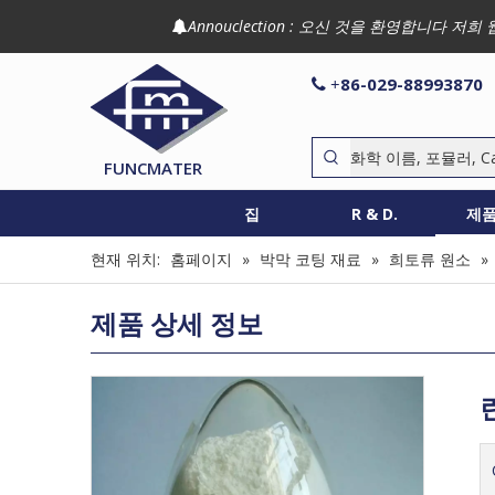
Annouclection : 오신 것을 환영합니다

86-029-88993870

+
FUNCMATER
집
R & D.
제
현재 위치:
홈페이지
»
박막 코팅 재료
»
희토류 원소
»
제품 상세 정보