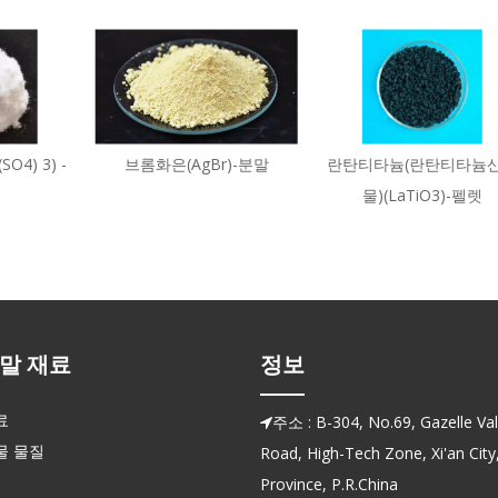
SO4) 3) -
브롬화은(AgBr)-분말
란탄티타늄(란탄티타늄
물)(LaTiO3)-펠렛
말 재료
정보
료
주소 : B-304, No.69, Gazelle Vall

물 물질
Road, High-Tech Zone, Xi'an City
Province, P.R.China