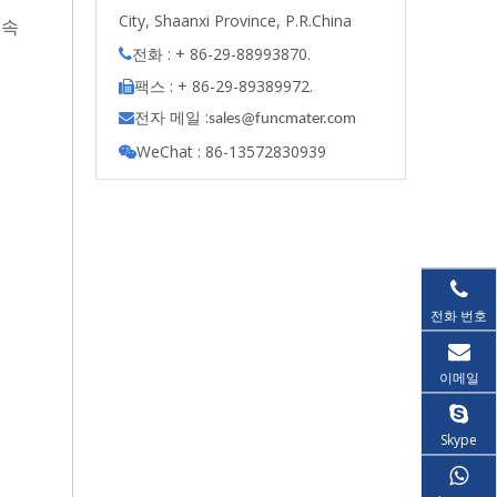
City, Shaanxi Province, P.R.China
금속
전화 : + 86-29-88993870.

팩스 : + 86-29-89389972.

전자 메일 :

s
ales@funcmater.com
WeChat : 86-13572830939

전화 번호
이메일
Skype