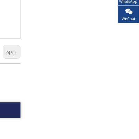
WhatsApp
WeChat
아래: