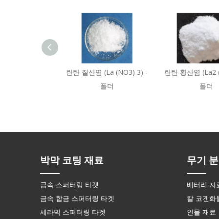
란탄 질산염 (La (NO3) 3) -
란탄 황산염 (La2 ​​(
폴더
폴더
박막 코팅 재료
무기 분
금속 스퍼터링 타겟
배터리 자
금속 합금 스퍼터링 타겟
칼 코겐화
세라믹 스퍼터링 타겟
인물 재료