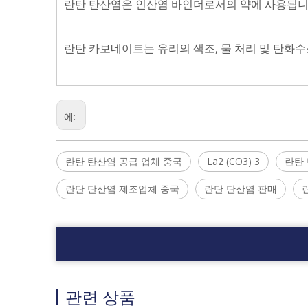
란탄 탄산염은 인산염 바인더로서의 약에 사용됩니
란탄 카보네이트는 유리의 색조, 물 처리 및 탄화수
에:
란탄 탄산염 공급 업체 중국
La2 (CO3) 3
란탄
란탄 탄산염 제조업체 중국
란탄 탄산염 판매
관련 상품