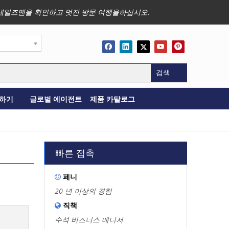
사업, 세일즈맨을 확인하고 멋진 방문 여행을하십시오.
검색
하기
글로벌 에이전트
제품 카탈로그
빠른 접촉
페니

20 년 이상의 경험
직책

수석 비즈니스 매니저