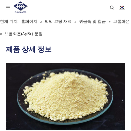
현재 위치:
홈페이지
»
박막 코팅 재료
»
귀금속 및 합금
»
브롬화은
»
브롬화은(AgBr)-분말
제품 상세 정보