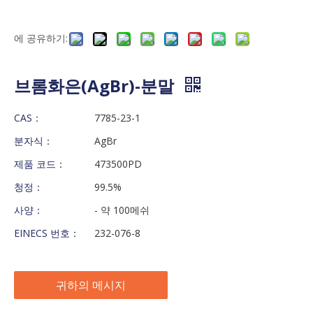
에 공유하기:
브롬화은(AgBr)-분말
CAS：
7785-23-1
분자식：
AgBr
제품 코드：
473500PD
청정：
99.5%
사양：
- 약 100메쉬
EINECS 번호：
232-076-8
귀하의 메시지