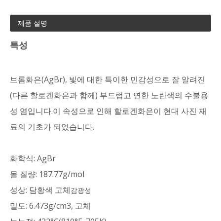
제품 설명
특성
브롬화은(AgBr), 빛에 대한 특이한 민감성으로 잘 알려진
(다른 할로겐화은과 함께) 부드럽고 연한 노란색의 수불용
성 염입니다.이 속성으로 인해 할로겐화은이 현대 사진 재
료의 기초가 되었습니다.
화학식: AgBr
몰 질량: 187.77g/mol
성상: 담황색 고체
감광성
밀도: 6.473g/cm3, 고체