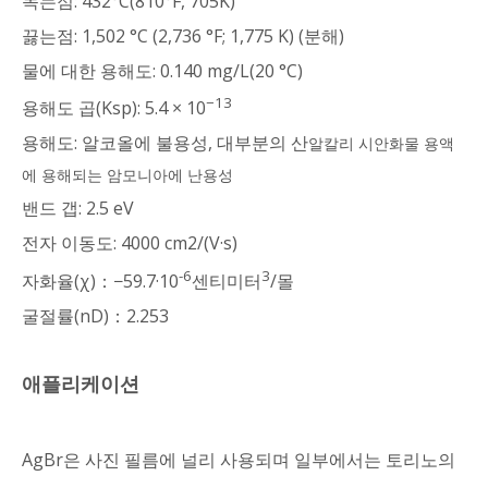
녹는점: 432°C(810°F, 705K)
끓는점: 1,502 °C (2,736 °F; 1,775 K) (분해)
물에 대한 용해도: 0.140 mg/L(20 °C)
−13
용해도 곱(Ksp): 5.4 × 10
용해도: 알코올에 불용성, 대부분의 산
알칼리 시안화물 용액
에 용해되는 암모니아에 난용성
밴드 갭: 2.5 eV
전자 이동도: 4000 cm2/(V·s)
-6
3
자화율(χ)：−59.7·10
센티미터
/몰
굴절률(nD)：2.253
애플리케이션
AgBr은 사진 필름에 널리 사용되며 일부에서는 토리노의