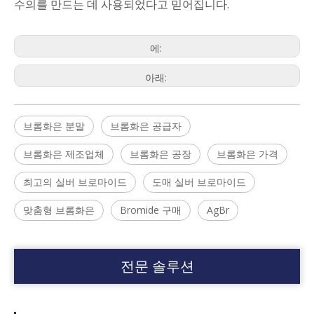
수의를 만드는 데 사용되었다고 믿어집니다.
에:
아래:
브롬화은 분말
브롬화은 공급자
브롬화은 제조업체
브롬화은 공장
브롬화은 가격
최고의 실버 브로마이드
도매 실버 브로마이드
맞춤형 브롬화은
Bromide 구매
AgBr
전문 솔루션