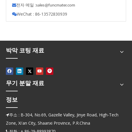
전자 메일 :

s
ales@funcmater.com
WeChat : 86-13572830939

박막 코팅 재료
무기 분말 재료
정보
주소 : B-304, No.69, Gazelle Valley, Jinye Road, High-Tech

Zone, Xi'an City, Shaanxi Province, P.R.China
전화 : + 86-29-88993870.
