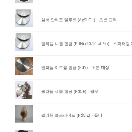
실버 안티몬 텔루르 (AgSbTe) - 초본 표적
팔라듐 니켈 합금 (PdNi (90:10 at %)) - 스퍼터링
팔라듐 이트륨 합금 (PdY) - 초본 대상
팔라듐 세륨 합금 (PdCe) - 펠렛
팔라듐 클로라이드 (PdCl2) - 폴더