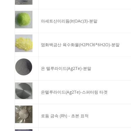
아세트산이리듐(Ir(OAc)3)-분말
염화백금산 육수화물(H2PtCl6*6H2O)-분말
은 텔루라이드(Ag2Te)-분말
은텔루라이드(Ag2Te)-스퍼터링 타겟
로듐 금속 (Rh) - 초본 표적