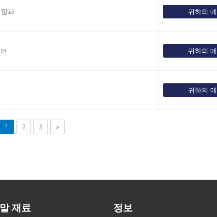
- 알파
귀하의 
우더
귀하의 
귀하의 
1
2
3
»
말 재료
정보