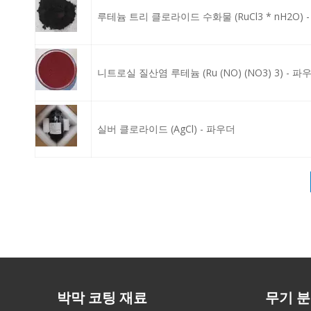
루테늄 트리 클로라이드 수화물 (RuCl3 * nH2O) 
니트로실 질산염 루테늄 (Ru (NO) (NO3) 3) - 파
실버 클로라이드 (AgCl) - 파우더
박막 코팅 재료
무기 분