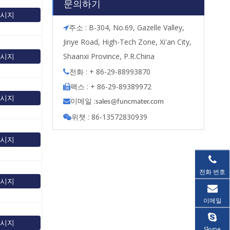
문의하기
메시지
주소 : B-304, No.69, Gazelle Valley,

Jinye Road, High-Tech Zone, Xi'an City,
메시지
Shaanxi Province, P.R.China
전화 : + 86-29-88993870

팩스 : + 86-29-89389972

메시지
이메일 :

s
ales@funcmater.com
위챗 : 86-13572830939

메시지
전화 번호
메시지
이메일
메시지
Skype