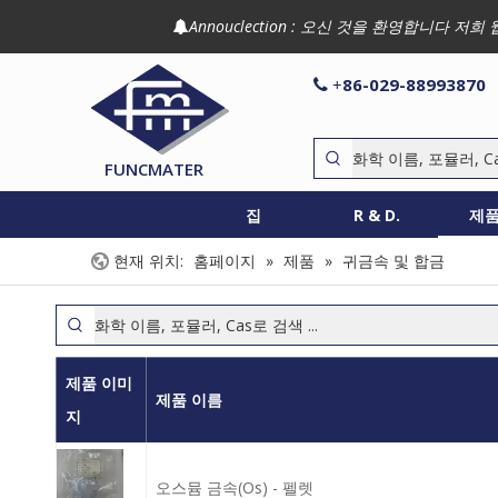
Annouclection : 오신 것을 환영합니다

86-029-88993870

+
FUNCMATER
집
R & D.
제
현재 위치:
홈페이지
»
제품
»
귀금속 및 합금
제품 이미
제품 이름
지
오스뮴 금속(Os) - 펠렛