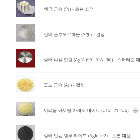
백금 금속 (Pt) - 초본 표적
실버 플루오르화물 (AgF) - 결정
실버 니켈 합금 (AgNi (95 : 5 Wt %)) - 스퍼터링 
골드 금속 (Au) - 펠렛
이리듐 아세틸 아세토 네이트 (C15H21IrO6) - 폴
실버 인듐 텔루 라이드 (AgInTe2) - 초본 대상