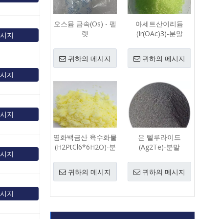
오스뮴 금속(Os) - 펠
아세트산이리듐
렛
(Ir(OAc)3)-분말
메시지
귀하의 메시지
귀하의 메시지
메시지
메시지
염화백금산 육수화물
은 텔루라이드
(H2PtCl6*6H2O)-분
(Ag2Te)-분말
메시지
말
귀하의 메시지
귀하의 메시지
메시지