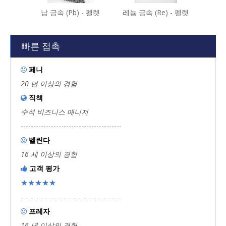
납 금속 (Pb) - 펠렛
레늄 금속 (Re) - 펠렛
불화 바륨
빠른 접촉
페니

20 년 이상의 경험
직책

수석 비즈니스 매니저
----------------------------------------
벨린다

16 세 이상의 경험
고객 평가

★★★★★
----------------------------------------
프레자

16 년 이상의 경험