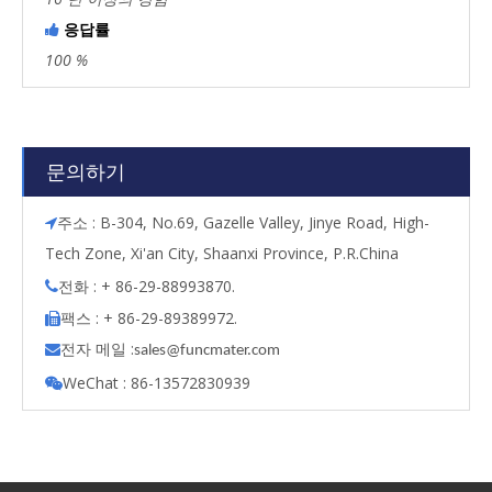
응답률

100 %
문의하기
주소 : B-304, No.69, Gazelle Valley, Jinye Road, High-

Tech Zone, Xi'an City, Shaanxi Province, P.R.China
전화 : + 86-29-88993870.

팩스 : + 86-29-89389972.

전자 메일 :

s
ales@funcmater.com
WeChat : 86-13572830939
