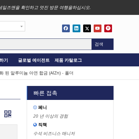
사업, 세일즈맨을 확인하고 멋진 방문 여행을하십시오.
검색
하기
글로벌 에이전트
제품 카탈로그
 된 알루미늄 아연 합금 (AlZn) - 폴더
빠른 접촉
페니

더
20 년 이상의 경험
직책

수석 비즈니스 매니저