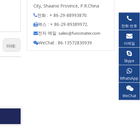
City, Shaanxi Province, P.R.China
전화 : + 86-29-88993870.

팩스 : + 86-29-89389972.

전화 번호
전자 메일 :

s
ales@funcmater.com
WeChat : 86-13572830939
이메일

아래:
Skype
WhatsApp
WeChat