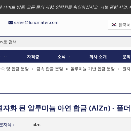
 저희 웹 사이트 방문, 모든 문의 사항, 연락처를 확인하십시오. 지불 관련 
sales@funcmater.com

한국어
품
자격증
소식
회사 소개
문의
금속 및 합금 분말
»
금속 합금 분말
»
알루미늄 기반 합금 분말
»
원자화
원자화 된 알루미늄 아연 합금 (AlZn) - 폴
분자식：
alzn.