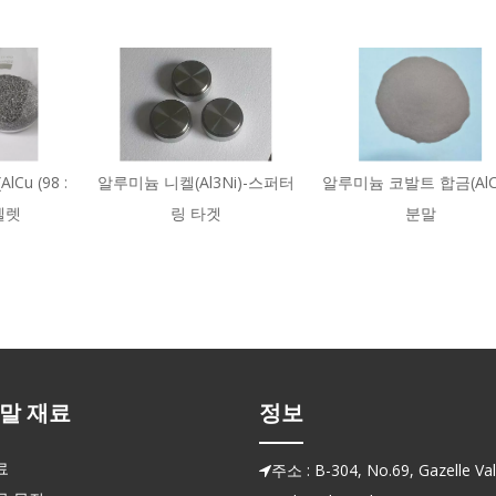
Cu (98 :
알루미늄 니켈(Al3Ni)-스퍼터
알루미늄 코발트 합금(AlC
 펠렛
링 타겟
분말
말 재료
정보
료
주소 : B-304, No.69, Gazelle Vall
