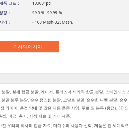
제품 코드：
133001pd.
청정：
99.5 % -99.99 %
사양：
- 100 Mesh-325Mesh.
귀하의 메시지
합금 분말, 철제 합금 분말, 레이저, 플라즈마 세라믹 합금 분말, 스테인레스
 분말 분무 분말, 순수 텅스텐 분말, 코발트 분말, 순수한 니켈 분말, 순수
 와이어, 용접 막대 및 많은 다른 품종 사양, 주로 열 분무 (용접), 3D 인
, 야금, 촉매, 자성 재료 및 기타 제품.
가진 우리의 회사의 합금 자료, 대다수의 사용자 신뢰, 제품은 전 세계적