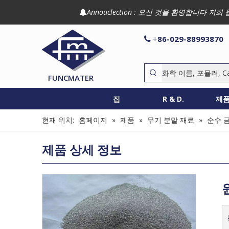
Annouclection : 오신 것을 환영합니다

86-029-88993870

+
FUNCMATER
집
R & D.
제
현재 위치:
홈페이지
»
제품
»
무기 분말 재료
»
순수 
제품 상세 정보