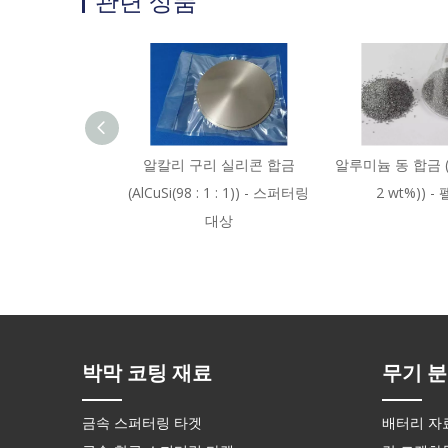
관련 상품
알칼리 구리 실리콘 합금
알루미늄 동 합금 (Al
(AlCuSi(98 : 1 : 1)) - 스퍼터링
2 wt%)) -
대상
박막 코팅 재료
무기 분
금속 스퍼터링 타겟
배터리 자