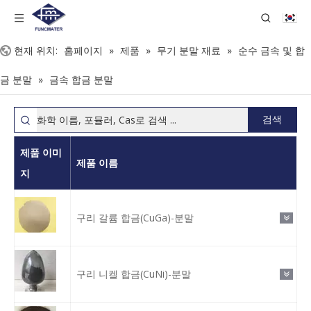
현재 위치:
홈페이지
»
제품
»
무기 분말 재료
»
순수 금속 및 합
금 분말
»
금속 합금 분말
검색
제품 이미
제품 이름
지
구리 갈륨 합금(CuGa)-분말
구리 니켈 합금(CuNi)-분말