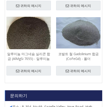
귀하의 메시지
귀하의 메시지
알루미늄 마그네슘 실리콘 합
코발트 철 Gadolinium 합금
금 (AlMgSi 7055) - 알루미늄
(CoFeGd) - 폴더
귀하의 메시지
귀하의 메시지
문의하기
주소 : B-304, No.69, Gazelle Valley, Jinye Road, High-
