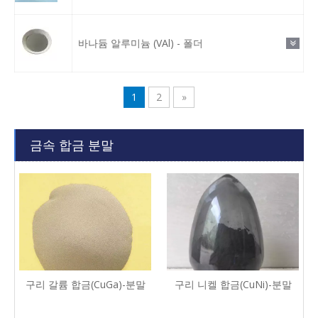
바나듐 알루미늄 (VAl) - 폴더
1
2
»
금속 합금 분말
구리 갈륨 합금(CuGa)-분말
구리 니켈 합금(CuNi)-분말