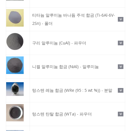
티타늄 알루미늄 바나듐 주석 합금 (Ti-6Al-6V-
2Sn) - 폴더
구리 알루미늄 (CuAl) - 파우더
니켈 알루미늄 합금 (NiAl) - 알루미늄
텅스텐 레늄 합금 (WRe (95 : 5 wt %)) - 분말
텅스텐 탄탈 합금 (WTa) - 파우더