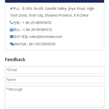
주소 : B-304, No.69, Gazelle Valley, Jinye Road, High-

Tech Zone, Xi'an City, Shaanxi Province, P.R.China
전화 : + 86-29-88993870.

팩스 : + 86-29-89389972.

전자 메일 :

s
ales@funcmater.com
WeChat : 86-13572830939

Feedback