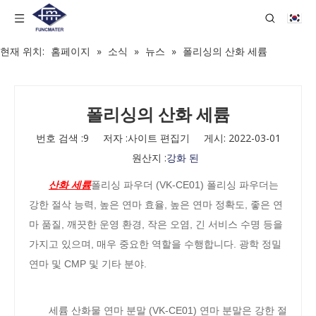
현재 위치:
홈페이지
»
소식
»
뉴스
»
폴리싱의 산화 세륨
폴리싱의 산화 세륨
번호 검색 :
9
저자 :사이트 편집기 게시: 2022-03-01
원산지 :
강화 된
산화 세륨
폴리싱 파우더 (VK-CE01) 폴리싱 파우더는
강한 절삭 능력, 높은 연마 효율, 높은 연마 정확도, 좋은 연
마 품질, 깨끗한 운영 환경, 작은 오염, 긴 서비스 수명 등을
가지고 있으며, 매우 중요한 역할을 수행합니다. 광학 정밀
연마 및 CMP 및 기타 분야.
세륨 산화물 연마 분말 (VK-CE01) 연마 분말은 강한 절