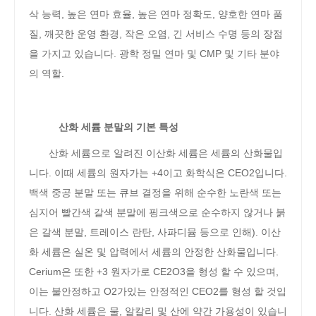
삭 능력, 높은 연마 효율, 높은 연마 정확도, 양호한 연마 품
질, 깨끗한 운영 환경, 작은 오염, 긴 서비스 수명 등의 장점
을 가지고 있습니다. 광학 정밀 연마 및 CMP 및 기타 분야
의 역할.
산화 세륨 분말의 기본 특성
산화 세륨으로 알려진 이산화 세륨은 세륨의 산화물입
니다. 이때 세륨의 원자가는 +4이고 화학식은 CEO2입니다.
백색 중공 분말 또는 큐브 결정을 위해 순수한 노란색 또는
심지어 빨간색 갈색 분말에 핑크색으로 순수하지 않거나 붉
은 갈색 분말, 트레이스 란탄, 사파디뮴 등으로 인해). 이산
화 세륨은 실온 및 압력에서 세륨의 안정한 산화물입니다.
Cerium은 또한 +3 원자가로 CE2O3을 형성 할 수 있으며,
이는 불안정하고 O2가있는 안정적인 CEO2를 형성 할 것입
니다. 산화 세륨은 물, 알칼리 및 산에 약간 가용성이 있습니