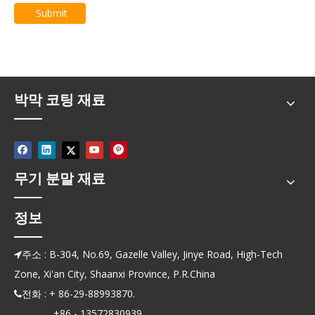
Submit
박막 코팅 재료
무기 분말 재료
정보
주소 : B-304, No.69, Gazelle Valley, Jinye Road, High-Tech

Zone, Xi'an City, Shaanxi Province, P.R.China
전화 : + 86-29-88993870.

+86 - 13572830939