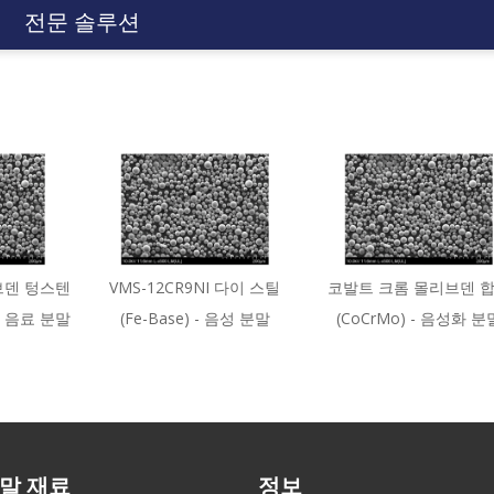
전문 솔루션
브덴 텅스텐
VMS-12CR9NI 다이 스틸
코발트 크롬 몰리브덴 
 - 음료 분말
(Fe-Base) - 음성 분말
(CoCrMo) - 음성화 분
말 재료
정보