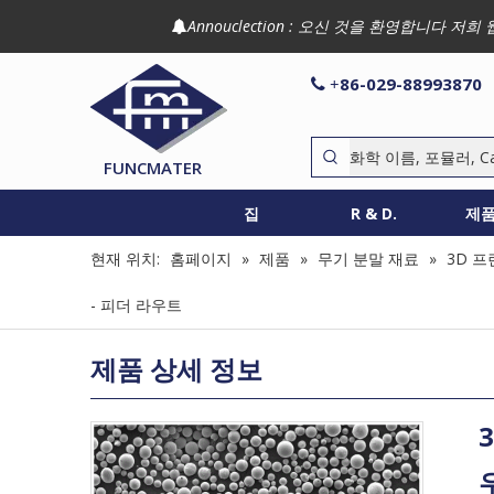
Annouclection : 오신 것을 환영합니다

86-029-88993870

+
FUNCMATER
집
R & D.
제
현재 위치:
홈페이지
»
제품
»
무기 분말 재료
»
3D 프
- 피더 라우트
제품 상세 정보