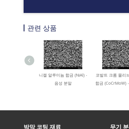
관련 상품
니켈 알루미늄 합금 (NiAl) -
코발트 크롬 몰리
음성 분말
합금 (CoCrMoW)
박막 코팅 재료
무기 분