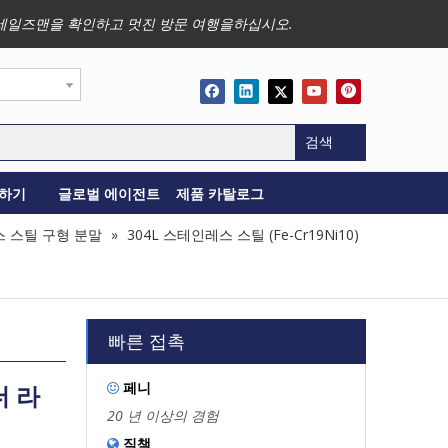
사업, 세일즈맨을 확인하고 멋진 방문 여행을하십시오.
검색
하기
글로벌 에이전트
제품 카탈로그
스 스틸 구형 분말
»
304L 스테인레스 스틸 (Fe-Cr19Ni10)
빠른 접촉
페니
더 라

20 년 이상의 경험
직책
