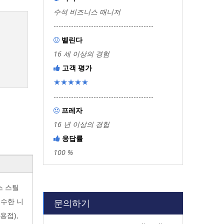
수석 비즈니스 매니저
----------------------------------------
벨린다

16 세 이상의 경험
고객 평가

★★★★★
----------------------------------------
프레자

16 년 이상의 경험
응답률

100 %
스 스틸
문의하기
순수한 니
용접),