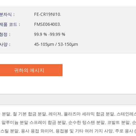
분자식：
FE-CR19NI10.
제품 코드：
FMSE064003.
청정：
99.9 % -99.99 %
사양：
45-105μm / 53-150μm
귀하의 메시지
합금 분말, 철 기본 합금 분말, 레이저, 플라즈마 세라믹 합금 분말, 스테인레
, 알루미늄 분말 스프레이 합금 분말, 순수한 텅스텐 분말, 코발트 분말, 
스틸 분말, 용사 용접 와이어, 용접봉 및 기타 여러 가지 사양, 주로 용사 (