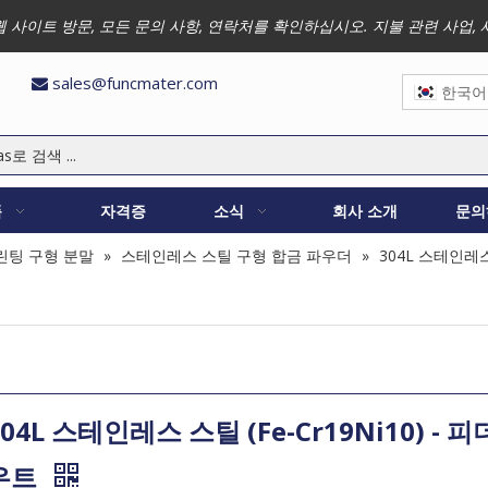
 저희 웹 사이트 방문, 모든 문의 사항, 연락처를 확인하십시오. 지불 관련 
sales@funcmater.com

한국어
품
자격증
소식
회사 소개
문의
린팅 구형 분말
»
스테인레스 스틸 구형 합금 파우더
»
304L 스테인레
304L 스테인레스 스틸 (Fe-Cr19Ni10) - 피
우트