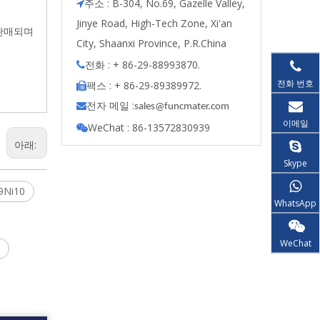
주소 : B-304, No.69, Gazelle Valley,

Jinye Road, High-Tech Zone, Xi'an
 판매되며
City, Shaanxi Province, P.R.China
전화 : + 86-29-88993870.

전화 번호
팩스 : + 86-29-89389972.

전자 메일 :

s
ales@funcmater.com
이메일
WeChat : 86-13572830939

아래:
Skype
9Ni10
WhatsApp
WeChat