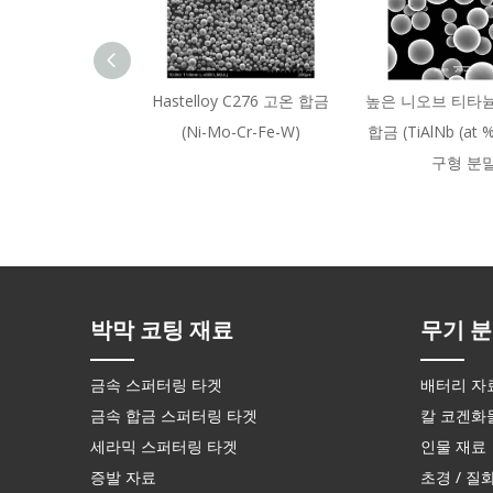
Hastelloy C276 고온 합금
높은 니오브 티타
(Ni-Mo-Cr-Fe-W)
합금 (TiAlNb (at % 
구형 분
박막 코팅 재료
무기 분
금속 스퍼터링 타겟
배터리 자
금속 합금 스퍼터링 타겟
칼 코겐화
세라믹 스퍼터링 타겟
인물 재료
증발 자료
초경 / 질