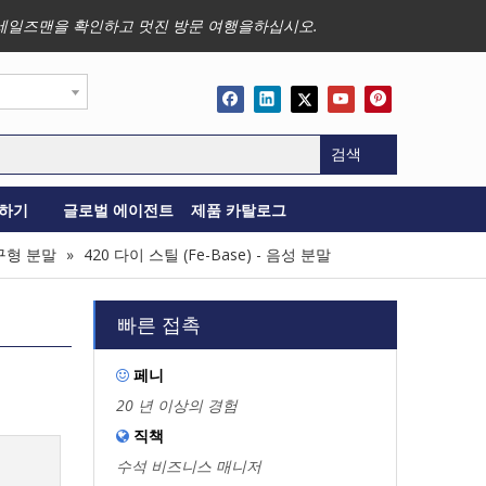
사업, 세일즈맨을 확인하고 멋진 방문 여행을하십시오.
검색
하기
글로벌 에이전트
제품 카탈로그
 구형 분말
»
420 다이 스틸 (Fe-Base) - 음성 분말
빠른 접촉
페니

20 년 이상의 경험
직책

수석 비즈니스 매니저