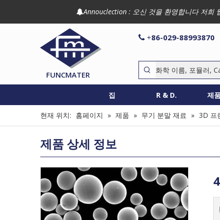
Annouclection : 오신 것을 환영합니다

86-029-88993870

+
FUNCMATER
집
R & D.
제
현재 위치:
홈페이지
»
제품
»
무기 분말 재료
»
3D 프
제품 상세 정보