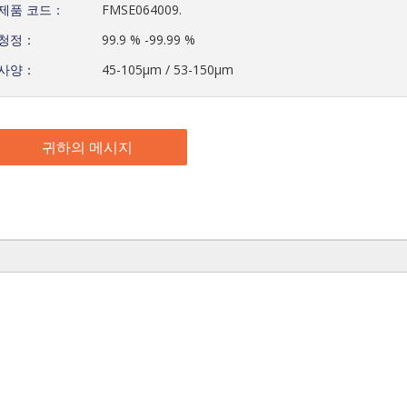
제품 코드：
FMSE064009.
청정：
99.9 % -99.99 %
사양：
45-105μm / 53-150μm
귀하의 메시지