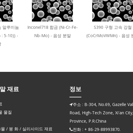
늄 알루미늄
Inconel718 합금 (Ni-Cr-Fe-
S390 구형 고속 강철
: 5-10)) -
Nb-Mo) - 음성 분말
(CoCrMoVWMn) - 음성
말
말 재료
정보
료
주소 : B-304, No.69, Gazelle Vall

물 물질
Road, High-Tech Zone, Xi'an City
Province, P.R.China
화물 / 붕 화 / 실리사이드 재료
전화 : + 86-29-88993870.
