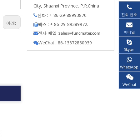
City, Shaanxi Province, P.R.China
전화 번호
전화 : + 86-29-88993870.

아래:
팩스 : + 86-29-89389972.

이메일
전자 메일 :

s
ales@funcmater.com
WeChat : 86-13572830939

Skype
WhatsApp
WeChat