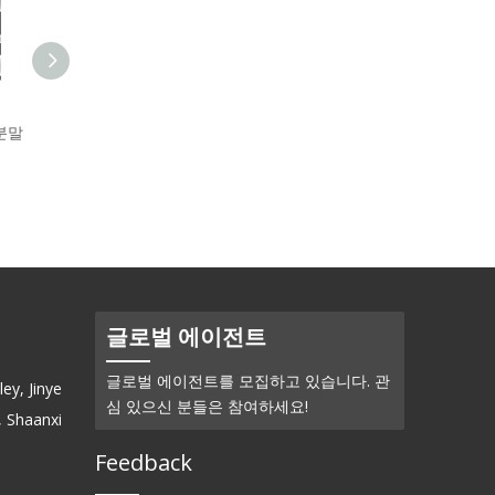
Inconel 625 합금
GR5 (고강도) 티타늄 합금
 분말
(0Cr20Ni65Mo10Nb4) - 음성
(Ti-4Al-2V) - 피더 라우트
분말
글로벌 에이전트
글로벌 에이전트를 모집하고 있습니다. 관
ey, Jinye
심 있으신 분들은 참여하세요!
, Shaanxi
Feedback